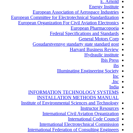
E. Arnold
Energy Institute
European Association of Aerospace Industries
European Committee for Electrotechnical Standardization
European Organization For Civil Aviation Electronics
European Pharmacopoeia
Federal Specifications and Standards
General Motors Corp
Gosudarstvennye standarty state standard gost
Harvard Business Review
Hydraulic institute
Ibis Press
ihs
Illuminating Engineering Society
Inc
Inc.
India
INFORMATION TECHNOLOGY SYSTEMS
INSTALLATION METHODS MANUAL
Institute of Environmental Sciences and Technology
Instructor Resources
International Civil Aviation Organization
International Code Council
International Electrotechnical Commission
International Federation of Consulting Engineers