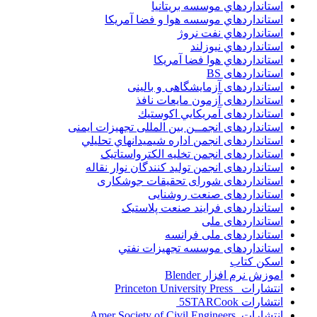
استانداردهاي موسسه بريتانيا
استانداردهاي موسسه هوا و فضا آمريکا
استانداردهاي نفت نروژ
استانداردهاي نيوزلند
استانداردهاي هوا فضا آمريکا
استانداردهای BS
استانداردهای آزمایشگاهی و بالینی
استانداردهای آزمون مایعات نافذ
استانداردهای آمريكايي اكوستيك
استانداردهای انجمــن بين المللى تجهيزات ايمنى
استانداردهای انجمن اداره شيميدانهاي تحليلي
استانداردهای انجمن تخليه الکترواستاتيک
استانداردهای انجمن توليد کنندگان نوار نقاله
استانداردهای شورای تحقیقات جوشکاری
استانداردهای صنعت روشنایی
استانداردهای فرايند صنعت پلاستيک
استانداردهای ملی
استانداردهای ملی فرانسه
استانداردهای موسسه تجهيزات نفتي
اسکن کتاب
اموزش نرم افزار Blender
انتشارات Princeton University Press
انتشارات ‎ 5STARCook
انتشارات Amer Society of Civil Engineers