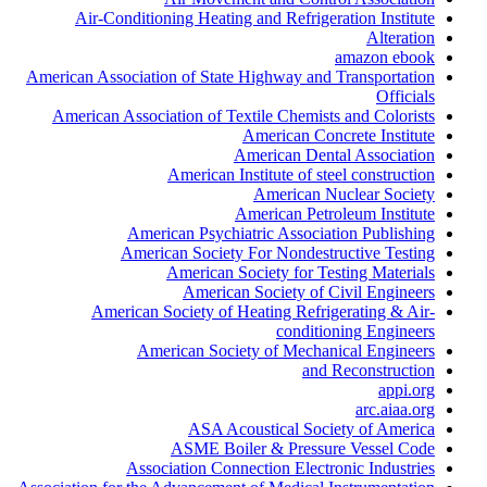
Air-Conditioning Heating and Refrigeration Institute
Alteration
amazon ebook
American Association of State Highway and Transportation
Officials
American Association of Textile Chemists and Colorists
American Concrete Institute
American Dental Association
American Institute of steel construction
American Nuclear Society
American Petroleum Institute
American Psychiatric Association Publishing
American Society For Nondestructive Testing
American Society for Testing Materials
American Society of Civil Engineers
American Society of Heating Refrigerating & Air-
conditioning Engineers
American Society of Mechanical Engineers
and Reconstruction
appi.org
arc.aiaa.org
ASA Acoustical Society of America
ASME Boiler & Pressure Vessel Code
Association Connection Electronic Industries