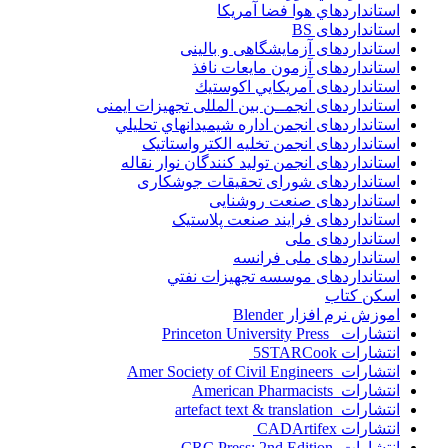
استانداردهاي هوا فضا آمريکا
استانداردهای BS
استانداردهای آزمایشگاهی و بالینی
استانداردهای آزمون مایعات نافذ
استانداردهای آمريكايي اكوستيك
استانداردهای انجمــن بين المللى تجهيزات ايمنى
استانداردهای انجمن اداره شيميدانهاي تحليلي
استانداردهای انجمن تخليه الکترواستاتيک
استانداردهای انجمن توليد کنندگان نوار نقاله
استانداردهای شورای تحقیقات جوشکاری
استانداردهای صنعت روشنایی
استانداردهای فرايند صنعت پلاستيک
استانداردهای ملی
استانداردهای ملی فرانسه
استانداردهای موسسه تجهيزات نفتي
اسکن کتاب
اموزش نرم افزار Blender
انتشارات Princeton University Press
انتشارات ‎ 5STARCook
انتشارات Amer Society of Civil Engineers
انتشارات American Pharmacists
انتشارات artefact text & translation
انتشارات ‎ CADArtifex
انتشارات CRC Press; 2nd Edition