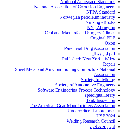
National Aerospace Standards
National Association of Corrosion Engineers
NFPA Standard
Norwegian petroleum industry
Nursing eBooks
NY ; Abingdon
Oral and Maxillofacial Surgery Clinics
Original PDF
Oxon
Parenteral Drug Association
pdf اورجینال
Published: New York : Wiley
Repair
Sheet Metal and Air Conditioning Contractors National
Association
Society for Mining
Society of Automotive Engineers
Software Engineering Process Technology
spiedigitallibrary
Tank Inspection
The American Gear Manufacturers Association
Underwriters Laboratories
USP 2024
Welding Research Council
آب و فاضلاب