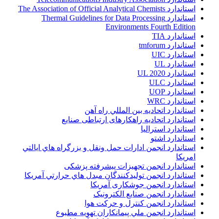
استاندارد The Association of Official Analytical Chemists
استاندارد Thermal Guidelines for Data Processing
Environments Fourth Edition
استاندارد TIA
استاندارد tmforum
استاندارد UIC
استاندارد UL
استاندارد UL 2020
استاندارد ULC
استاندارد UOP
استاندارد WRC
استاندارد اتحاديه بين المللي راه آهن
استاندارد اتحادیه راهکارهای ارتباطی صنایع
استاندارد استرالیا
استاندارد اشتو
استاندارد انجمن ادارات حمل ونقل و بزرگراه هاي ايالتي
امريکا
استاندارد انجمن تجهیزات پیشرفته پزشکی
استاندارد انجمن توليدکنندگان مبدل هاي حرارتي آمريکا
استاندارد انجمن جوشکاری آمریکا
استاندارد انجمن صنايع الکترونيک
استاندارد انجمن کنترل و حرکت هوا
استاندارد انجمن ملي پيمانکاران تهويه مطبوع