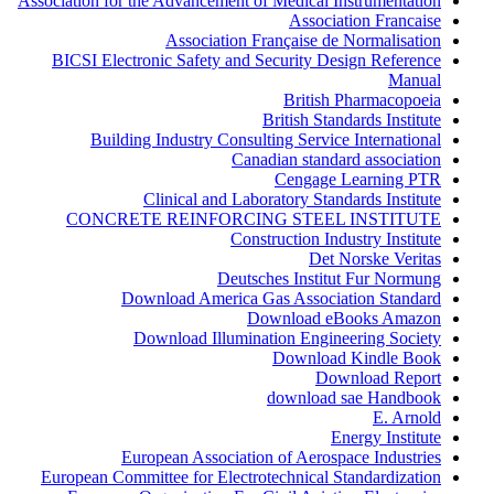
Association for the Advancement of Medical Instrumentation
Association Francaise
Association Française de Normalisation
BICSI Electronic Safety and Security Design Reference
Manual
British Pharmacopoeia
British Standards Institute
Building Industry Consulting Service International
Canadian standard association
Cengage Learning PTR
Clinical and Laboratory Standards Institute
CONCRETE REINFORCING STEEL INSTITUTE
Construction Industry Institute
Det Norske Veritas
Deutsches Institut Fur Normung
Download America Gas Association Standard
Download eBooks Amazon
Download Illumination Engineering Society
Download Kindle Book
Download Report
download sae Handbook
E. Arnold
Energy Institute
European Association of Aerospace Industries
European Committee for Electrotechnical Standardization