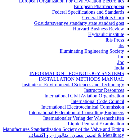
European Organization For Civil Aviation Electronics
European Pharmacopoeia
Federal Specifications and Standards
General Motors Corp
Gosudarstvennye standarty state standard gost
Harvard Business Review
Hydraulic institute
Ibis Press
ihs
Illuminating Engineering Society
Inc
Inc.
India
INFORMATION TECHNOLOGY SYSTEMS
INSTALLATION METHODS MANUAL
Institute of Environmental Sciences and Technology
Instructor Resources
International Civil Aviation Organization
International Code Council
International Electrotechnical Commission
International Federation of Consulting Engineers
Internationaler Verlag der Wissenschaften
Liquid Pentrant Examination
Manufactures Standardization Society of the Valve and Fitting
Metallurgy & انجمن معدن، متالورژی و اکتشاف