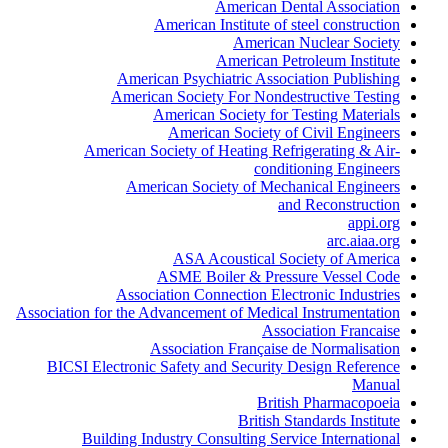
American Dental Association
American Institute of steel construction
American Nuclear Society
American Petroleum Institute
American Psychiatric Association Publishing
American Society For Nondestructive Testing
American Society for Testing Materials
American Society of Civil Engineers
American Society of Heating Refrigerating & Air-
conditioning Engineers
American Society of Mechanical Engineers
and Reconstruction
appi.org
arc.aiaa.org
ASA Acoustical Society of America
ASME Boiler & Pressure Vessel Code
Association Connection Electronic Industries
Association for the Advancement of Medical Instrumentation
Association Francaise
Association Française de Normalisation
BICSI Electronic Safety and Security Design Reference
Manual
British Pharmacopoeia
British Standards Institute
Building Industry Consulting Service International