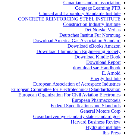
Canadian standard association
Cengage Learning PTR
Clinical and Laboratory Standards Institute
CONCRETE REINFORCING STEEL INSTITUTE
Construction Industry Institute
Det Norske Veritas
Deutsches Institut Fur Normung
Download America Gas Association Standard
Download eBooks Amazon
Download Illumination Engineering Society
Download Kindle Book
Download Report
download sae Handbook
E. Arnold
Energy Institute
European Association of Aerospace Industries
European Committee for Electrotechnical Standardization
European Organization For Civil Aviation Electronics
European Pharmacopoeia
Federal Specifications and Standards
General Motors Corp
Gosudarstvennye standarty state standard gost
Harvard Business Review
Hydraulic institute
Ibis Press