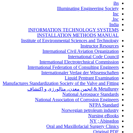
ihs
Illuminating Engineering Society
Inc
Inc.
India
INFORMATION TECHNOLOGY SYSTEMS
INSTALLATION METHODS MANUAL
Institute of Environmental Sciences and Technology
Instructor Resources
International Civil Aviation Organization
International Code Council
International Electrotechnical Commission
International Federation of Consulting Engineers
Internationaler Verlag der Wissenschaften
Liquid Pentrant Examination
Manufactures Standardization Society of the Valve and Fitting
Metallurgy & انجمن معدن، متالورژی و اکتشاف
National Aerospace Standards
National Association of Corrosion Engineers
NFPA Standard
Norwegian petroleum industry
Nursing eBooks
NY ; Abingdon
Oral and Maxillofacial Surgery Clinics
Original PDF