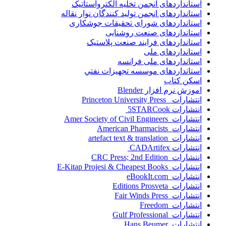
استانداردهای انجمن تخليه الکترواستاتيک
استانداردهای انجمن توليد کنندگان نوار نقاله
استانداردهای شورای تحقیقات جوشکاری
استانداردهای صنعت روشنایی
استانداردهای فرايند صنعت پلاستيک
استانداردهای ملی
استانداردهای ملی فرانسه
استانداردهای موسسه تجهيزات نفتي
اسکن کتاب
اموزش نرم افزار Blender
انتشارات Princeton University Press
انتشارات ‎ 5STARCook
انتشارات Amer Society of Civil Engineers
انتشارات American Pharmacists
انتشارات artefact text & translation
انتشارات ‎ CADArtifex
انتشارات CRC Press; 2nd Edition
انتشارات E-Kitap Projesi & Cheapest Books
انتشارات eBookIt.com
انتشارات Editions Prosveta
انتشارات Fair Winds Press
انتشارات Freedom
انتشارات Gulf Professional
انتشارات Hans Beumer