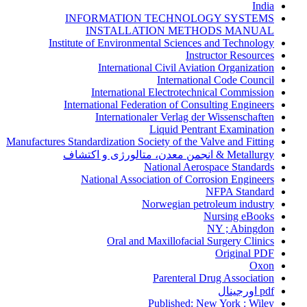
India
INFORMATION TECHNOLOGY SYSTEMS
INSTALLATION METHODS MANUAL
Institute of Environmental Sciences and Technology
Instructor Resources
International Civil Aviation Organization
International Code Council
International Electrotechnical Commission
International Federation of Consulting Engineers
Internationaler Verlag der Wissenschaften
Liquid Pentrant Examination
Manufactures Standardization Society of the Valve and Fitting
Metallurgy & انجمن معدن، متالورژی و اکتشاف
National Aerospace Standards
National Association of Corrosion Engineers
NFPA Standard
Norwegian petroleum industry
Nursing eBooks
NY ; Abingdon
Oral and Maxillofacial Surgery Clinics
Original PDF
Oxon
Parenteral Drug Association
pdf اورجینال
Published: New York : Wiley