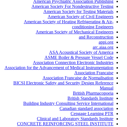
American Psychiatric Association Publishing
American Society For Nondestructive Testing
American Society for Testing Materials
American Society of Civil Engineers
American Society of Heating Refrigerating & Air-
conditioning Engineers
American Society of Mechanical Engineers
and Reconstruction
appi.org
arc.aiaa.org
ASA Acoustical Society of America
ASME Boiler & Pressure Vessel Code
Association Connection Electronic Industries
Association for the Advancement of Medical Instrumentation
Association Francaise
Association Française de Normalisation
BICSI Electronic Safety and Security Design Reference
Manual
British Pharmacopoeia
British Standards Institute
Building Industry Consulting Service International
Canadian standard association
Cengage Learning PTR
Clinical and Laboratory Standards Institute
CONCRETE REINFORCING STEEL INSTITUTE