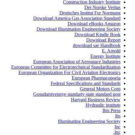
Construction Industry Institute
Det Norske Veritas
Deutsches Institut Fur Normung
Download America Gas Association Standard
Download eBooks Amazon
Download Illumination Engineering Society
Download Kindle Book
Download Report
download sae Handbook
E. Arnold
Energy Institute
European Association of Aerospace Industries
European Committee for Electrotechnical Standardization
European Organization For Civil Aviation Electronics
European Pharmacopoeia
Federal Specifications and Standards
General Motors Corp
Gosudarstvennye standarty state standard gost
Harvard Business Review
Hydraulic institute
Ibis Press
ihs
Illuminating Engineering Society
Inc
Inc.