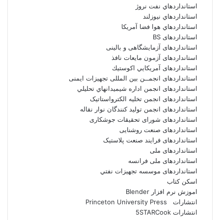
استانداردهاي نفت نروژ
استانداردهاي نيوزلند
استانداردهاي هوا فضا آمريکا
استانداردهای BS
استانداردهای آزمایشگاهی و بالینی
استانداردهای آزمون مایعات نافذ
استانداردهای آمريكايي اكوستيك
استانداردهای انجمــن بين المللى تجهيزات ايمنى
استانداردهای انجمن اداره شيميدانهاي تحليلي
استانداردهای انجمن تخليه الکترواستاتيک
استانداردهای انجمن توليد کنندگان نوار نقاله
استانداردهای شورای تحقیقات جوشکاری
استانداردهای صنعت روشنایی
استانداردهای فرايند صنعت پلاستيک
استانداردهای ملی
استانداردهای ملی فرانسه
استانداردهای موسسه تجهيزات نفتي
اسکن کتاب
اموزش نرم افزار Blender
انتشارات Princeton University Press
انتشارات ‎ 5STARCook