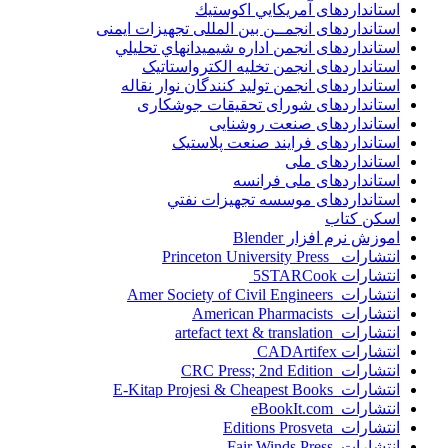
استانداردهای آمريكايي اكوستيك
استانداردهای انجمــن بين المللى تجهيزات ايمنى
استانداردهای انجمن اداره شيميدانهاي تحليلي
استانداردهای انجمن تخليه الکترواستاتيک
استانداردهای انجمن توليد کنندگان نوار نقاله
استانداردهای شورای تحقیقات جوشکاری
استانداردهای صنعت روشنایی
استانداردهای فرايند صنعت پلاستيک
استانداردهای ملی
استانداردهای ملی فرانسه
استانداردهای موسسه تجهيزات نفتي
اسکن کتاب
اموزش نرم افزار Blender
انتشارات Princeton University Press
انتشارات ‎ 5STARCook
انتشارات Amer Society of Civil Engineers
انتشارات American Pharmacists
انتشارات artefact text & translation
انتشارات ‎ CADArtifex
انتشارات CRC Press; 2nd Edition
انتشارات E-Kitap Projesi & Cheapest Books
انتشارات eBookIt.com
انتشارات Editions Prosveta
انتشارات Fair Winds Press