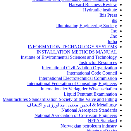
Harvard Business Review
Hydraulic institute
Ibis Press
ihs
Illuminating Engineering Society
Inc
Inc.
India
INFORMATION TECHNOLOGY SYSTEMS
INSTALLATION METHODS MANUAL
Institute of Environmental Sciences and Technology
Instructor Resources
International Civil Aviation Organization
International Code Council
International Electrotechnical Commission
International Federation of Consulting Engineers
Internationaler Verlag der Wissenschaften
Liquid Pentrant Examination
Manufactures Standardization Society of the Valve and Fitting
Metallurgy & انجمن معدن، متالورژی و اکتشاف
National Aerospace Standards
National Association of Corrosion Engineers
NFPA Standard
Norwegian petroleum industry