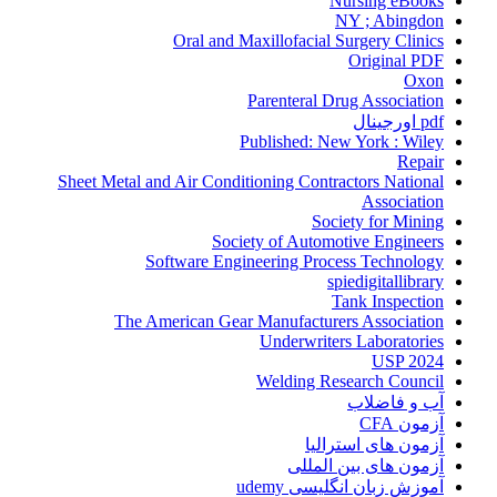
Nursing eBooks
NY ; Abingdon
Oral and Maxillofacial Surgery Clinics
Original PDF
Oxon
Parenteral Drug Association
pdf اورجینال
Published: New York : Wiley
Repair
Sheet Metal and Air Conditioning Contractors National
Association
Society for Mining
Society of Automotive Engineers
Software Engineering Process Technology
spiedigitallibrary
Tank Inspection
The American Gear Manufacturers Association
Underwriters Laboratories
USP 2024
Welding Research Council
آب و فاضلاب
آزمون CFA
آزمون های استرالیا
آزمون های بین المللی
آموزش زبان انگلیسی udemy