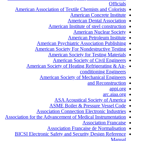
Officials
American Association of Textile Chemists and Colorists
American Concrete Institute
American Dental Association
American Institute of steel construction
American Nuclear Society
American Petroleum Institute
American Psychiatric Association Publishing
American Society For Nondestructive Testing
American Society for Testing Materials
American Society of Civil Engineers
American Society of Heating Refrigerating & Air-
conditioning Engineers
American Society of Mechanical Engineers
and Reconstruction
appi.org
arc.aiaa.org
ASA Acoustical Society of America
ASME Boiler & Pressure Vessel Code
Association Connection Electronic Industries
Association for the Advancement of Medical Instrumentation
Association Francaise
Association Française de Normalisation
BICSI Electronic Safety and Security Design Reference
Manual