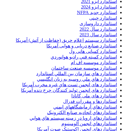
استاندارد ایزو 2021
استاندارد ایزو 2024
استاندارد جدید NFPA
استاندارد چینی
استاندارد داروسازی
استاندارد سال 2022
استاندارد سال 2023
استاندارد سیستم اعلام حریق (حفاظت از آتش) آمریکا
استاندارد صنایع دریایی و هوایی آمریکا
استاندارد کمپانی هانی ول
استاندارد کميته فني راديو هوانوردي
استاندارد موسسه اف ام
استاندارد موسسه صنعت ساختمان
استاندارد هاي سازمان بين المللي استاندارد
استاندارد هاي ملي روسيه به زبان انگليسي
استاندارد های انجمن تست هاي غيره مخرب آمريکا
استاندارد های انجمن توليد کنندگان چرخ دنده آمريکا
استاندارد های ملی کانادا
استانداردها و مقررات فدرال
استانداردهاي آزمايشگاههاي ايمني
استانداردهاي اتحاديه صنايع الکترونبک
استانداردهاي اروپا در زمينه سيستم هاي هوايي
استانداردهاي انجمن آلومينيوم
استانداردهاي انجمن اکوستيک صوت آمريکا