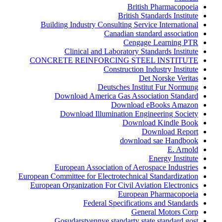
British Pharmacopoeia
British Standards Institute
Building Industry Consulting Service International
Canadian standard association
Cengage Learning PTR
Clinical and Laboratory Standards Institute
CONCRETE REINFORCING STEEL INSTITUTE
Construction Industry Institute
Det Norske Veritas
Deutsches Institut Fur Normung
Download America Gas Association Standard
Download eBooks Amazon
Download Illumination Engineering Society
Download Kindle Book
Download Report
download sae Handbook
E. Arnold
Energy Institute
European Association of Aerospace Industries
European Committee for Electrotechnical Standardization
European Organization For Civil Aviation Electronics
European Pharmacopoeia
Federal Specifications and Standards
General Motors Corp
Gosudarstvennye standarty state standard gost