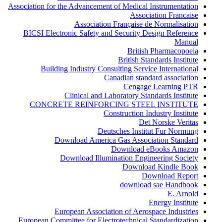
Association for the Advancement of Medical Instrumentation
Association Francaise
Association Française de Normalisation
BICSI Electronic Safety and Security Design Reference
Manual
British Pharmacopoeia
British Standards Institute
Building Industry Consulting Service International
Canadian standard association
Cengage Learning PTR
Clinical and Laboratory Standards Institute
CONCRETE REINFORCING STEEL INSTITUTE
Construction Industry Institute
Det Norske Veritas
Deutsches Institut Fur Normung
Download America Gas Association Standard
Download eBooks Amazon
Download Illumination Engineering Society
Download Kindle Book
Download Report
download sae Handbook
E. Arnold
Energy Institute
European Association of Aerospace Industries
European Committee for Electrotechnical Standardization