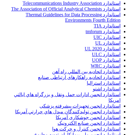
استاندارد Telecommunications Industry Association
استاندارد The Association of Official Analytical Chemists
استاندارد Thermal Guidelines for Data Processing
Environments Fourth Edition
استاندارد TIA
استاندارد tmforum
استاندارد UIC
استاندارد UL
استاندارد UL 2020
استاندارد ULC
استاندارد UOP
استاندارد WRC
استاندارد اتحاديه بين المللي راه آهن
استاندارد اتحادیه راهکارهای ارتباطی صنایع
استاندارد استرالیا
استاندارد اشتو
استاندارد انجمن ادارات حمل ونقل و بزرگراه هاي ايالتي
امريکا
استاندارد انجمن تجهیزات پیشرفته پزشکی
استاندارد انجمن توليدکنندگان مبدل هاي حرارتي آمريکا
استاندارد انجمن جوشکاری آمریکا
استاندارد انجمن صنايع الکترونيک
استاندارد انجمن کنترل و حرکت هوا
استاندارد انجمن ملي پيمانکاران تهويه مطبوع