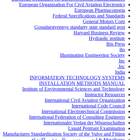
European Organization For Civil Aviation Electronics
European Pharmacopoeia
Federal Specifications and Standards
General Motors Corp
Gosudarstvennye standarty state standard gost
Harvard Business Review
Hydraulic institute
Ibis Press
ihs
Illuminating Engineering Society
Inc
Inc.
India
INFORMATION TECHNOLOGY SYSTEMS
INSTALLATION METHODS MANUAL
Institute of Environmental Sciences and Technology
Instructor Resources
International Civil Aviation Organization
International Code Council
International Electrotechnical Commission
International Federation of Consulting Engineers
Internationaler Verlag der Wissenschaften
Liquid Pentrant Examination
Manufactures Standardization Society of the Valve and Fitting
Metallurgy & انجمن معدن، متالورژی و اکتشاف