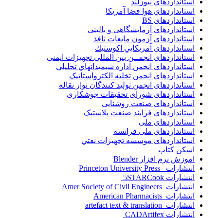
استانداردهاي نيوزلند
استانداردهاي هوا فضا آمريکا
استانداردهای BS
استانداردهای آزمایشگاهی و بالینی
استانداردهای آزمون مایعات نافذ
استانداردهای آمريكايي اكوستيك
استانداردهای انجمــن بين المللى تجهيزات ايمنى
استانداردهای انجمن اداره شيميدانهاي تحليلي
استانداردهای انجمن تخليه الکترواستاتيک
استانداردهای انجمن توليد کنندگان نوار نقاله
استانداردهای شورای تحقیقات جوشکاری
استانداردهای صنعت روشنایی
استانداردهای فرايند صنعت پلاستيک
استانداردهای ملی
استانداردهای ملی فرانسه
استانداردهای موسسه تجهيزات نفتي
اسکن کتاب
اموزش نرم افزار Blender
انتشارات Princeton University Press
انتشارات ‎ 5STARCook
انتشارات Amer Society of Civil Engineers
انتشارات American Pharmacists
انتشارات artefact text & translation
انتشارات ‎ CADArtifex