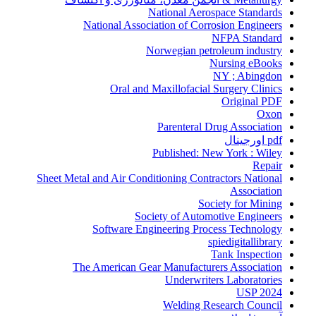
National Aerospace Standards
National Association of Corrosion Engineers
NFPA Standard
Norwegian petroleum industry
Nursing eBooks
NY ; Abingdon
Oral and Maxillofacial Surgery Clinics
Original PDF
Oxon
Parenteral Drug Association
pdf اورجینال
Published: New York : Wiley
Repair
Sheet Metal and Air Conditioning Contractors National
Association
Society for Mining
Society of Automotive Engineers
Software Engineering Process Technology
spiedigitallibrary
Tank Inspection
The American Gear Manufacturers Association
Underwriters Laboratories
USP 2024
Welding Research Council