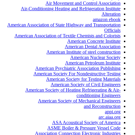
Air Movement and Control Association
Air-Conditioning Heating and Refrigeration Institute
Alteration
amazon ebook
American Association of State Highway and Transportation
Officials
American Association of Textile Chemists and Colorists
American Concrete Institute
American Dental Association
American Institute of steel construction
American Nuclear Society
American Petroleum Institute
American Psychiatric Association Publishing
American Society For Nondestructive Testing
American Society for Testing Materials
American Society of Civil Engineers
American Society of Heating Refrigerating & Air-
conditioning Engineers
American Society of Mechanical Engineers
and Reconstruction
appi.org
arc.aiaa.org
ASA Acoustical Society of America
ASME Boiler & Pressure Vessel Code
Association Connection Electronic Industries