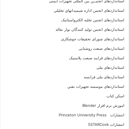
استانداردهای انجمــن بين المللى تجهيزات ايمنى
استانداردهای انجمن اداره شيميدانهاي تحليلي
استانداردهای انجمن تخليه الکترواستاتيک
استانداردهای انجمن توليد کنندگان نوار نقاله
استانداردهای شورای تحقیقات جوشکاری
استانداردهای صنعت روشنایی
استانداردهای فرايند صنعت پلاستيک
استانداردهای ملی
استانداردهای ملی فرانسه
استانداردهای موسسه تجهيزات نفتي
اسکن کتاب
اموزش نرم افزار Blender
انتشارات Princeton University Press
انتشارات ‎ 5STARCook