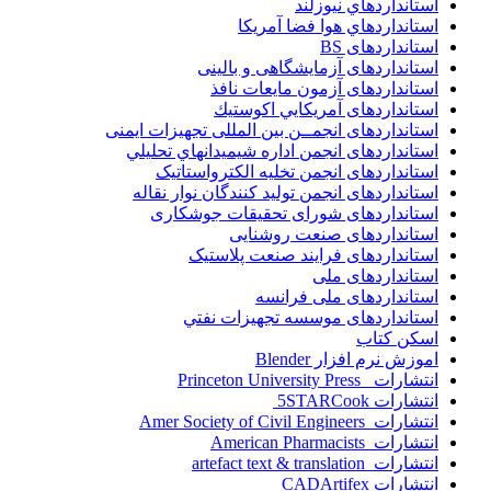
استانداردهاي نيوزلند
استانداردهاي هوا فضا آمريکا
استانداردهای BS
استانداردهای آزمایشگاهی و بالینی
استانداردهای آزمون مایعات نافذ
استانداردهای آمريكايي اكوستيك
استانداردهای انجمــن بين المللى تجهيزات ايمنى
استانداردهای انجمن اداره شيميدانهاي تحليلي
استانداردهای انجمن تخليه الکترواستاتيک
استانداردهای انجمن توليد کنندگان نوار نقاله
استانداردهای شورای تحقیقات جوشکاری
استانداردهای صنعت روشنایی
استانداردهای فرايند صنعت پلاستيک
استانداردهای ملی
استانداردهای ملی فرانسه
استانداردهای موسسه تجهيزات نفتي
اسکن کتاب
اموزش نرم افزار Blender
انتشارات Princeton University Press
انتشارات ‎ 5STARCook
انتشارات Amer Society of Civil Engineers
انتشارات American Pharmacists
انتشارات artefact text & translation
انتشارات ‎ CADArtifex