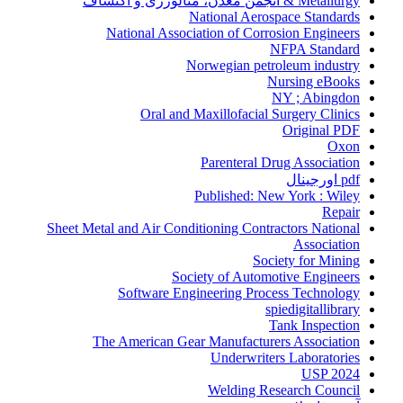
Metallurgy & انجمن معدن، متالورژی و اکتشاف
National Aerospace Standards
National Association of Corrosion Engineers
NFPA Standard
Norwegian petroleum industry
Nursing eBooks
NY ; Abingdon
Oral and Maxillofacial Surgery Clinics
Original PDF
Oxon
Parenteral Drug Association
pdf اورجینال
Published: New York : Wiley
Repair
Sheet Metal and Air Conditioning Contractors National
Association
Society for Mining
Society of Automotive Engineers
Software Engineering Process Technology
spiedigitallibrary
Tank Inspection
The American Gear Manufacturers Association
Underwriters Laboratories
USP 2024
Welding Research Council