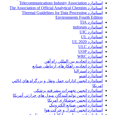
استاندارد Telecommunications Industry Association
استاندارد The Association of Official Analytical Chemists
استاندارد Thermal Guidelines for Data Processing
Environments Fourth Edition
استاندارد TIA
استاندارد tmforum
استاندارد UIC
استاندارد UL
استاندارد UL 2020
استاندارد ULC
استاندارد UOP
استاندارد WRC
استاندارد اتحاديه بين المللي راه آهن
استاندارد اتحادیه راهکارهای ارتباطی صنایع
استاندارد استرالیا
استاندارد اشتو
استاندارد انجمن ادارات حمل ونقل و بزرگراه هاي ايالتي
امريکا
استاندارد انجمن تجهیزات پیشرفته پزشکی
استاندارد انجمن توليدکنندگان مبدل هاي حرارتي آمريکا
استاندارد انجمن جوشکاری آمریکا
استاندارد انجمن صنايع الکترونيک
استاندارد انجمن کنترل و حرکت هوا
استاندارد انجمن ملي پيمانکاران تهويه مطبوع