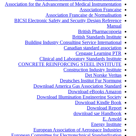
Association for the Advancement of Medical Instrumentation
Association Francaise
Association Française de Normalisation
BICSI Electronic Safety and Security Design Reference
Manual
British Pharmacopoeia
British Standards Institute
Building Industry Consulting Service International
Canadian standard association
Cengage Learning PTR
Clinical and Laboratory Standards Institute
CONCRETE REINFORCING STEEL INSTITUTE
Construction Industry Institute
Det Norske Veritas
Deutsches Institut Fur Normung
Download America Gas Association Standard
Download eBooks Amazon
Download Illumination Engineering Society
Download Kindle Book
Download Report
download sae Handbook
E. Arnold
Energy Institute
European Association of Aerospace Industries
European Committee for Electrotechnical Standardization