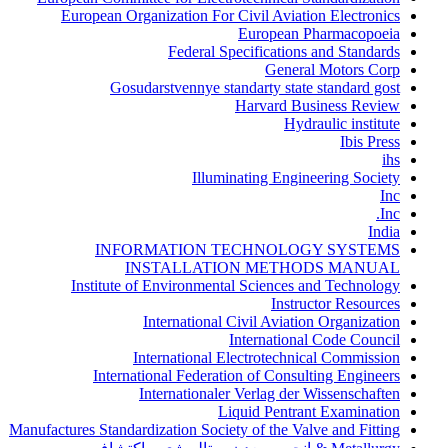
European Organization For Civil Aviation Electronics
European Pharmacopoeia
Federal Specifications and Standards
General Motors Corp
Gosudarstvennye standarty state standard gost
Harvard Business Review
Hydraulic institute
Ibis Press
ihs
Illuminating Engineering Society
Inc
Inc.
India
INFORMATION TECHNOLOGY SYSTEMS
INSTALLATION METHODS MANUAL
Institute of Environmental Sciences and Technology
Instructor Resources
International Civil Aviation Organization
International Code Council
International Electrotechnical Commission
International Federation of Consulting Engineers
Internationaler Verlag der Wissenschaften
Liquid Pentrant Examination
Manufactures Standardization Society of the Valve and Fitting