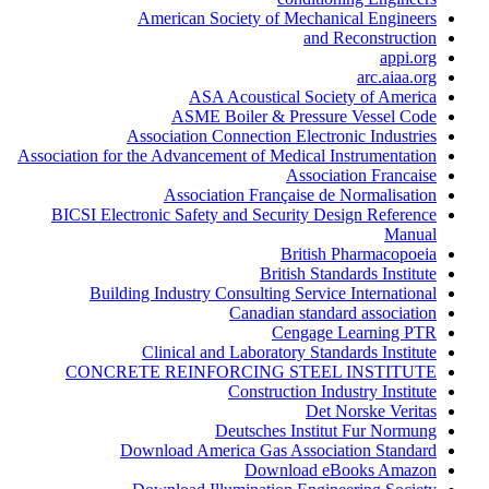
American Society of Mechanical Engineers
and Reconstruction
appi.org
arc.aiaa.org
ASA Acoustical Society of America
ASME Boiler & Pressure Vessel Code
Association Connection Electronic Industries
Association for the Advancement of Medical Instrumentation
Association Francaise
Association Française de Normalisation
BICSI Electronic Safety and Security Design Reference
Manual
British Pharmacopoeia
British Standards Institute
Building Industry Consulting Service International
Canadian standard association
Cengage Learning PTR
Clinical and Laboratory Standards Institute
CONCRETE REINFORCING STEEL INSTITUTE
Construction Industry Institute
Det Norske Veritas
Deutsches Institut Fur Normung
Download America Gas Association Standard
Download eBooks Amazon