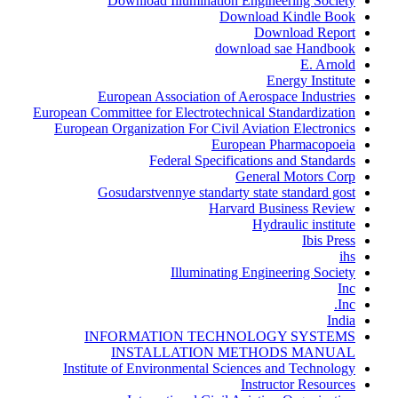
Download Illumination Engineering Society
Download Kindle Book
Download Report
download sae Handbook
E. Arnold
Energy Institute
European Association of Aerospace Industries
European Committee for Electrotechnical Standardization
European Organization For Civil Aviation Electronics
European Pharmacopoeia
Federal Specifications and Standards
General Motors Corp
Gosudarstvennye standarty state standard gost
Harvard Business Review
Hydraulic institute
Ibis Press
ihs
Illuminating Engineering Society
Inc
Inc.
India
INFORMATION TECHNOLOGY SYSTEMS
INSTALLATION METHODS MANUAL
Institute of Environmental Sciences and Technology
Instructor Resources