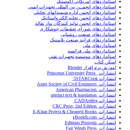
استانداردهای آمريكايي اكوستيك
استانداردهای انجمــن بين المللى تجهيزات ايمنى
استانداردهای انجمن اداره شيميدانهاي تحليلي
استانداردهای انجمن تخليه الکترواستاتيک
استانداردهای انجمن توليد کنندگان نوار نقاله
استانداردهای شورای تحقیقات جوشکاری
استانداردهای صنعت روشنایی
استانداردهای فرايند صنعت پلاستيک
استانداردهای ملی
استانداردهای ملی فرانسه
استانداردهای موسسه تجهيزات نفتي
اسکن کتاب
اموزش نرم افزار Blender
انتشارات Princeton University Press
انتشارات ‎ 5STARCook
انتشارات Amer Society of Civil Engineers
انتشارات American Pharmacists
انتشارات artefact text & translation
انتشارات ‎ CADArtifex
انتشارات CRC Press; 2nd Edition
انتشارات E-Kitap Projesi & Cheapest Books
انتشارات eBookIt.com
انتشارات Editions Prosveta
انتشارات Fair Winds Press