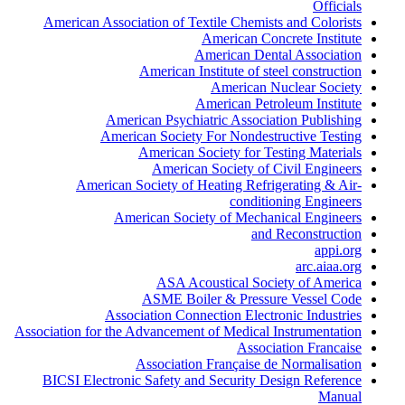
Officials
American Association of Textile Chemists and Colorists
American Concrete Institute
American Dental Association
American Institute of steel construction
American Nuclear Society
American Petroleum Institute
American Psychiatric Association Publishing
American Society For Nondestructive Testing
American Society for Testing Materials
American Society of Civil Engineers
American Society of Heating Refrigerating & Air-
conditioning Engineers
American Society of Mechanical Engineers
and Reconstruction
appi.org
arc.aiaa.org
ASA Acoustical Society of America
ASME Boiler & Pressure Vessel Code
Association Connection Electronic Industries
Association for the Advancement of Medical Instrumentation
Association Francaise
Association Française de Normalisation
BICSI Electronic Safety and Security Design Reference
Manual