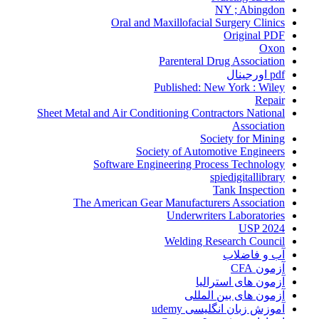
NY ; Abingdon
Oral and Maxillofacial Surgery Clinics
Original PDF
Oxon
Parenteral Drug Association
pdf اورجینال
Published: New York : Wiley
Repair
Sheet Metal and Air Conditioning Contractors National
Association
Society for Mining
Society of Automotive Engineers
Software Engineering Process Technology
spiedigitallibrary
Tank Inspection
The American Gear Manufacturers Association
Underwriters Laboratories
USP 2024
Welding Research Council
آب و فاضلاب
آزمون CFA
آزمون های استرالیا
آزمون های بین المللی
آموزش زبان انگلیسی udemy