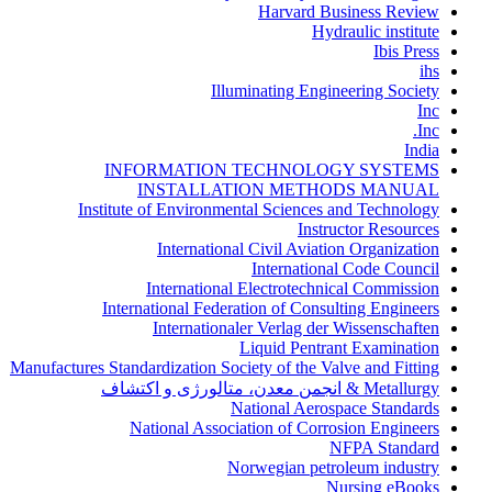
Harvard Business Review
Hydraulic institute
Ibis Press
ihs
Illuminating Engineering Society
Inc
Inc.
India
INFORMATION TECHNOLOGY SYSTEMS
INSTALLATION METHODS MANUAL
Institute of Environmental Sciences and Technology
Instructor Resources
International Civil Aviation Organization
International Code Council
International Electrotechnical Commission
International Federation of Consulting Engineers
Internationaler Verlag der Wissenschaften
Liquid Pentrant Examination
Manufactures Standardization Society of the Valve and Fitting
Metallurgy & انجمن معدن، متالورژی و اکتشاف
National Aerospace Standards
National Association of Corrosion Engineers
NFPA Standard
Norwegian petroleum industry
Nursing eBooks