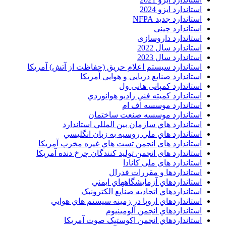
استاندارد ایزو 2024
استاندارد جدید NFPA
استاندارد چینی
استاندارد داروسازی
استاندارد سال 2022
استاندارد سال 2023
استاندارد سیستم اعلام حریق (حفاظت از آتش) آمریکا
استاندارد صنایع دریایی و هوایی آمریکا
استاندارد کمپانی هانی ول
استاندارد کميته فني راديو هوانوردي
استاندارد موسسه اف ام
استاندارد موسسه صنعت ساختمان
استاندارد هاي سازمان بين المللي استاندارد
استاندارد هاي ملي روسيه به زبان انگليسي
استاندارد های انجمن تست هاي غيره مخرب آمريکا
استاندارد های انجمن توليد کنندگان چرخ دنده آمريکا
استاندارد های ملی کانادا
استانداردها و مقررات فدرال
استانداردهاي آزمايشگاههاي ايمني
استانداردهاي اتحاديه صنايع الکترونبک
استانداردهاي اروپا در زمينه سيستم هاي هوايي
استانداردهاي انجمن آلومينيوم
استانداردهاي انجمن اکوستيک صوت آمريکا