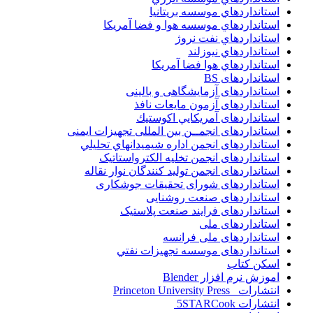
استانداردهاي موسسه بريتانيا
استانداردهاي موسسه هوا و فضا آمريکا
استانداردهاي نفت نروژ
استانداردهاي نيوزلند
استانداردهاي هوا فضا آمريکا
استانداردهای BS
استانداردهای آزمایشگاهی و بالینی
استانداردهای آزمون مایعات نافذ
استانداردهای آمريكايي اكوستيك
استانداردهای انجمــن بين المللى تجهيزات ايمنى
استانداردهای انجمن اداره شيميدانهاي تحليلي
استانداردهای انجمن تخليه الکترواستاتيک
استانداردهای انجمن توليد کنندگان نوار نقاله
استانداردهای شورای تحقیقات جوشکاری
استانداردهای صنعت روشنایی
استانداردهای فرايند صنعت پلاستيک
استانداردهای ملی
استانداردهای ملی فرانسه
استانداردهای موسسه تجهيزات نفتي
اسکن کتاب
اموزش نرم افزار Blender
انتشارات Princeton University Press
انتشارات ‎ 5STARCook