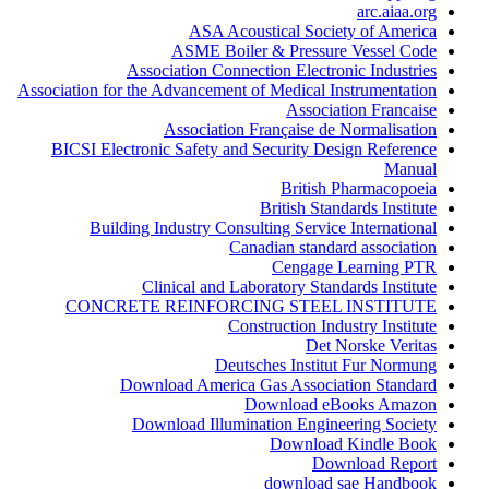
arc.aiaa.org
ASA Acoustical Society of America
ASME Boiler & Pressure Vessel Code
Association Connection Electronic Industries
Association for the Advancement of Medical Instrumentation
Association Francaise
Association Française de Normalisation
BICSI Electronic Safety and Security Design Reference
Manual
British Pharmacopoeia
British Standards Institute
Building Industry Consulting Service International
Canadian standard association
Cengage Learning PTR
Clinical and Laboratory Standards Institute
CONCRETE REINFORCING STEEL INSTITUTE
Construction Industry Institute
Det Norske Veritas
Deutsches Institut Fur Normung
Download America Gas Association Standard
Download eBooks Amazon
Download Illumination Engineering Society
Download Kindle Book
Download Report
download sae Handbook