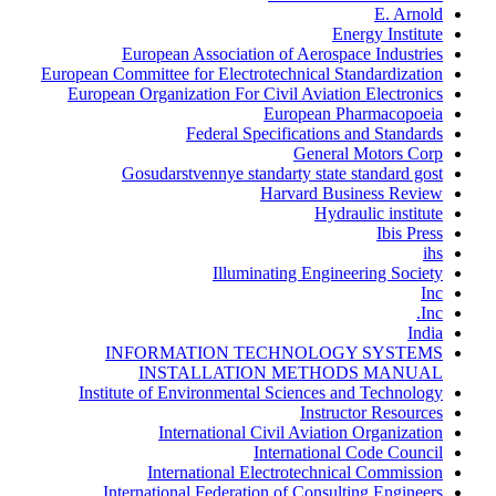
E. Arnold
Energy Institute
European Association of Aerospace Industries
European Committee for Electrotechnical Standardization
European Organization For Civil Aviation Electronics
European Pharmacopoeia
Federal Specifications and Standards
General Motors Corp
Gosudarstvennye standarty state standard gost
Harvard Business Review
Hydraulic institute
Ibis Press
ihs
Illuminating Engineering Society
Inc
Inc.
India
INFORMATION TECHNOLOGY SYSTEMS
INSTALLATION METHODS MANUAL
Institute of Environmental Sciences and Technology
Instructor Resources
International Civil Aviation Organization
International Code Council
International Electrotechnical Commission
International Federation of Consulting Engineers