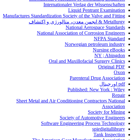
Internationaler Verlag der Wissenschaften
Liquid Pentrant Examination
Manufactures Standardization Society of the Valve and Fitting
Metallurgy & انجمن معدن، متالورژی و اکتشاف
National Aerospace Standards
National Association of Corrosion Engineers
NFPA Standard
Norwegian petroleum industry
Nursing eBooks
NY ; Abingdon
Oral and Maxillofacial Surgery Clinics
Original PDF
Oxon
Parenteral Drug Association
pdf اورجینال
Published: New York : Wiley
Repair
Sheet Metal and Air Conditioning Contractors National
Association
Society for Mining
Society of Automotive Engineers
Software Engineering Process Technology
spiedigitallibrary
Tank Inspection