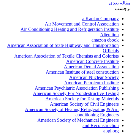
مقاله بعدی
برچسب
a Kaplan Company
Air Movement and Control Association
Air-Conditioning Heating and Refrigeration Institute
Alteration
amazon ebook
American Association of State Highway and Transportation
Officials
American Association of Textile Chemists and Colorists
American Concrete Institute
American Dental Association
American Institute of steel construction
American Nuclear Society
American Petroleum Institute
American Psychiatric Association Publishing
American Society For Nondestructive Testing
American Society for Testing Materials
American Society of Civil Engineers
American Society of Heating Refrigerating & Air-
conditioning Engineers
American Society of Mechanical Engineers
and Reconstruction
appi.org