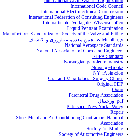
International Civil Aviation Organization
International Code Council
International Electrotechnical Commission
International Federation of Consulting Engineers
Internationaler Verlag der Wissenschaften
Liquid Pentrant Examination
Manufactures Standardization Society of the Valve and Fitting
Metallurgy & انجمن معدن، متالورژی و اکتشاف
National Aerospace Standards
National Association of Corrosion Engineers
NFPA Standard
Norwegian petroleum industry
Nursing eBooks
NY ; Abingdon
Oral and Maxillofacial Surgery Clinics
Original PDF
Oxon
Parenteral Drug Association
pdf اورجینال
Published: New York : Wiley
Repair
Sheet Metal and Air Conditioning Contractors National
Association
Society for Mining
Society of Automotive Engineers