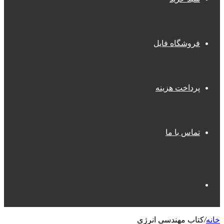
فروشگاه فایل
پرداخت هزینه
تماس با ما
جستجو
خانه
/
کتاب ﻣﻬﻨﺪﺳﯽ اﻧﺮژﯼ