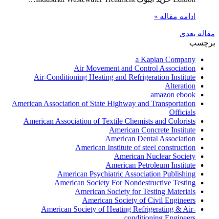
ادامه مقاله »
مقاله بعدی
برچسب
a Kaplan Company
Air Movement and Control Association
Air-Conditioning Heating and Refrigeration Institute
Alteration
amazon ebook
American Association of State Highway and Transportation
Officials
American Association of Textile Chemists and Colorists
American Concrete Institute
American Dental Association
American Institute of steel construction
American Nuclear Society
American Petroleum Institute
American Psychiatric Association Publishing
American Society For Nondestructive Testing
American Society for Testing Materials
American Society of Civil Engineers
American Society of Heating Refrigerating & Air-
conditioning Engineers