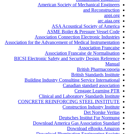
American Society of Mechanical Engineers
and Reconstruction
appi.org
arc.aiaa.org
ASA Acoustical Society of America
ASME Boiler & Pressure Vessel Code
Association Connection Electronic Industries
Association for the Advancement of Medical Instrumentation
Association Francaise
Association Française de Normalisation
BICSI Electronic Safety and Security Design Reference
Manual
British Pharmacopoeia
British Standards Institute
Building Industry Consulting Service International
Canadian standard association
Cengage Learning PTR
Clinical and Laboratory Standards Institute
CONCRETE REINFORCING STEEL INSTITUTE
Construction Industry Institute
Det Norske Veritas
Deutsches Institut Fur Normung
Download America Gas Association Standard
Download eBooks Amazon
Download Illumination Engineering Society