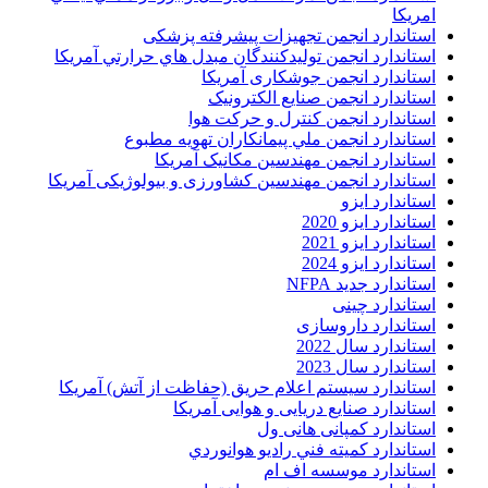
امريکا
استاندارد انجمن تجهیزات پیشرفته پزشکی
استاندارد انجمن توليدکنندگان مبدل هاي حرارتي آمريکا
استاندارد انجمن جوشکاری آمریکا
استاندارد انجمن صنايع الکترونيک
استاندارد انجمن کنترل و حرکت هوا
استاندارد انجمن ملي پيمانکاران تهويه مطبوع
استاندارد انجمن مهندسين مکانيک آمريکا
استاندارد انجمن مهندسین کشاورزی و بیولوژیکی آمریکا
استاندارد ایزو
استاندارد ایزو 2020
استاندارد ایزو 2021
استاندارد ایزو 2024
استاندارد جدید NFPA
استاندارد چینی
استاندارد داروسازی
استاندارد سال 2022
استاندارد سال 2023
استاندارد سیستم اعلام حریق (حفاظت از آتش) آمریکا
استاندارد صنایع دریایی و هوایی آمریکا
استاندارد کمپانی هانی ول
استاندارد کميته فني راديو هوانوردي
استاندارد موسسه اف ام