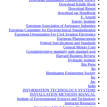
Download Kindle Book
Download Report
download sae Handbook
E. Arnold
Energy Institute
European Association of Aerospace Industries
European Committee for Electrotechnical Standardization
European Organization For Civil Aviation Electronics
European Pharmacopoeia
Federal Specifications and Standards
General Motors Corp
Gosudarstvennye standarty state standard gost
Harvard Business Review
Hydraulic institute
Ibis Press
ihs
Illuminating Engineering Society
Inc
Inc.
India
INFORMATION TECHNOLOGY SYSTEMS
INSTALLATION METHODS MANUAL
Institute of Environmental Sciences and Technology
Instructor Resources