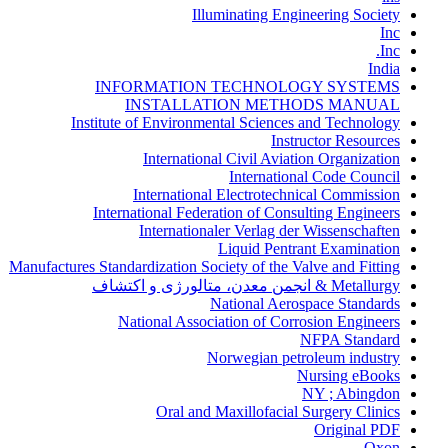
Illuminating Engineering Society
Inc
Inc.
India
INFORMATION TECHNOLOGY SYSTEMS
INSTALLATION METHODS MANUAL
Institute of Environmental Sciences and Technology
Instructor Resources
International Civil Aviation Organization
International Code Council
International Electrotechnical Commission
International Federation of Consulting Engineers
Internationaler Verlag der Wissenschaften
Liquid Pentrant Examination
Manufactures Standardization Society of the Valve and Fitting
Metallurgy & انجمن معدن، متالورژی و اکتشاف
National Aerospace Standards
National Association of Corrosion Engineers
NFPA Standard
Norwegian petroleum industry
Nursing eBooks
NY ; Abingdon
Oral and Maxillofacial Surgery Clinics
Original PDF
Oxon