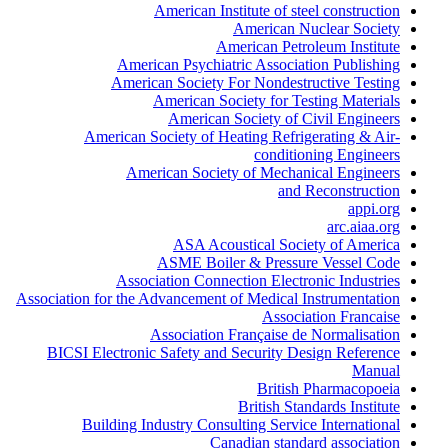
American Institute of steel construction
American Nuclear Society
American Petroleum Institute
American Psychiatric Association Publishing
American Society For Nondestructive Testing
American Society for Testing Materials
American Society of Civil Engineers
American Society of Heating Refrigerating & Air-
conditioning Engineers
American Society of Mechanical Engineers
and Reconstruction
appi.org
arc.aiaa.org
ASA Acoustical Society of America
ASME Boiler & Pressure Vessel Code
Association Connection Electronic Industries
Association for the Advancement of Medical Instrumentation
Association Francaise
Association Française de Normalisation
BICSI Electronic Safety and Security Design Reference
Manual
British Pharmacopoeia
British Standards Institute
Building Industry Consulting Service International
Canadian standard association