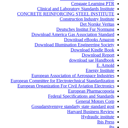
Cengage Learning PTR
Clinical and Laboratory Standards Institute
CONCRETE REINFORCING STEEL INSTITUTE
Construction Industry Institute
Det Norske Veritas
Deutsches Institut Fur Normung
Download America Gas Association Standard
Download eBooks Amazon
Download Illumination Engineering Society
Download Kindle Book
Download Report
download sae Handbook
E. Arnold
Energy Institute
European Association of Aerospace Industries
European Committee for Electrotechnical Standardization
European Organization For Civil Aviation Electronics
European Pharmacopoeia
Federal Specifications and Standards
General Motors Corp
Gosudarstvennye standarty state standard gost
Harvard Business Review
Hydraulic institute
Ibis Press
ihs