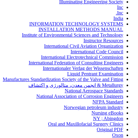
Illuminating Engineering Society
Inc
Inc.
India
INFORMATION TECHNOLOGY SYSTEMS
INSTALLATION METHODS MANUAL
Institute of Environmental Sciences and Technology
Instructor Resources
International Civil Aviation Organization
International Code Council
International Electrotechnical Commission
International Federation of Consulting Engineers
Internationaler Verlag der Wissenschaften
Liquid Pentrant Examination
Manufactures Standardization Society of the Valve and Fitting
Metallurgy & انجمن معدن، متالورژی و اکتشاف
National Aerospace Standards
National Association of Corrosion Engineers
NFPA Standard
Norwegian petroleum industry
Nursing eBooks
NY ; Abingdon
Oral and Maxillofacial Surgery Clinics
Original PDF
Oxon