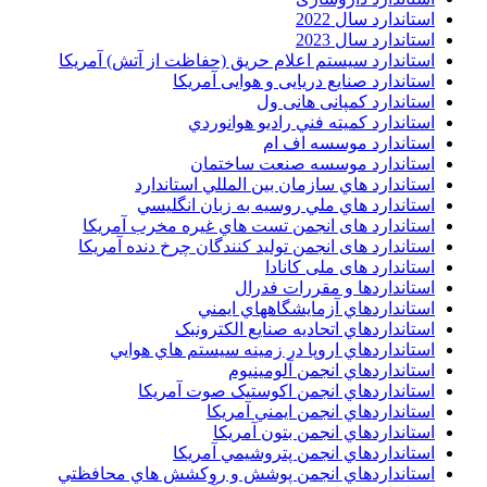
استاندارد سال 2022
استاندارد سال 2023
استاندارد سیستم اعلام حریق (حفاظت از آتش) آمریکا
استاندارد صنایع دریایی و هوایی آمریکا
استاندارد کمپانی هانی ول
استاندارد کميته فني راديو هوانوردي
استاندارد موسسه اف ام
استاندارد موسسه صنعت ساختمان
استاندارد هاي سازمان بين المللي استاندارد
استاندارد هاي ملي روسيه به زبان انگليسي
استاندارد های انجمن تست هاي غيره مخرب آمريکا
استاندارد های انجمن توليد کنندگان چرخ دنده آمريکا
استاندارد های ملی کانادا
استانداردها و مقررات فدرال
استانداردهاي آزمايشگاههاي ايمني
استانداردهاي اتحاديه صنايع الکترونبک
استانداردهاي اروپا در زمينه سيستم هاي هوايي
استانداردهاي انجمن آلومينيوم
استانداردهاي انجمن اکوستيک صوت آمريکا
استانداردهاي انجمن ايمني آمريکا
استانداردهاي انجمن بتون آمريکا
استانداردهاي انجمن پتروشيمي آمريکا
استانداردهاي انجمن پوشش و روکشش هاي محافظتي