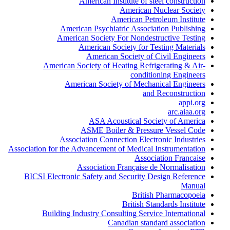
American Institute of steel construction
American Nuclear Society
American Petroleum Institute
American Psychiatric Association Publishing
American Society For Nondestructive Testing
American Society for Testing Materials
American Society of Civil Engineers
American Society of Heating Refrigerating & Air-
conditioning Engineers
American Society of Mechanical Engineers
and Reconstruction
appi.org
arc.aiaa.org
ASA Acoustical Society of America
ASME Boiler & Pressure Vessel Code
Association Connection Electronic Industries
Association for the Advancement of Medical Instrumentation
Association Francaise
Association Française de Normalisation
BICSI Electronic Safety and Security Design Reference
Manual
British Pharmacopoeia
British Standards Institute
Building Industry Consulting Service International
Canadian standard association