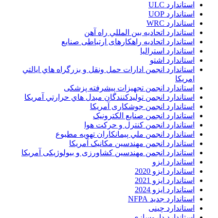
استاندارد ULC
استاندارد UOP
استاندارد WRC
استاندارد اتحاديه بين المللي راه آهن
استاندارد اتحادیه راهکارهای ارتباطی صنایع
استاندارد استرالیا
استاندارد اشتو
استاندارد انجمن ادارات حمل ونقل و بزرگراه هاي ايالتي
امريکا
استاندارد انجمن تجهیزات پیشرفته پزشکی
استاندارد انجمن توليدکنندگان مبدل هاي حرارتي آمريکا
استاندارد انجمن جوشکاری آمریکا
استاندارد انجمن صنايع الکترونيک
استاندارد انجمن کنترل و حرکت هوا
استاندارد انجمن ملي پيمانکاران تهويه مطبوع
استاندارد انجمن مهندسين مکانيک آمريکا
استاندارد انجمن مهندسین کشاورزی و بیولوژیکی آمریکا
استاندارد ایزو
استاندارد ایزو 2020
استاندارد ایزو 2021
استاندارد ایزو 2024
استاندارد جدید NFPA
استاندارد چینی
استاندارد داروسازی