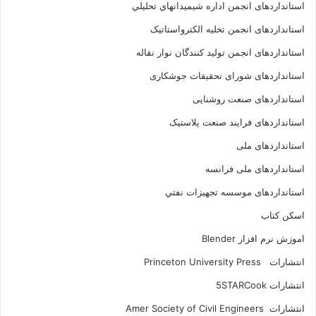
استانداردهای انجمن اداره شيميدانهاي تحليلي
استانداردهای انجمن تخليه الکترواستاتيک
استانداردهای انجمن توليد کنندگان نوار نقاله
استانداردهای شورای تحقیقات جوشکاری
استانداردهای صنعت روشنایی
استانداردهای فرايند صنعت پلاستيک
استانداردهای ملی
استانداردهای ملی فرانسه
استانداردهای موسسه تجهيزات نفتي
اسکن کتاب
اموزش نرم افزار Blender
انتشارات Princeton University Press
انتشارات ‎ 5STARCook
انتشارات Amer Society of Civil Engineers