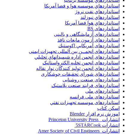
استانداردهاي موسسه بريتانيا
استانداردهاي موسسه هوا و فضا آمريکا
استانداردهاي نفت نروژ
استانداردهاي نيوزلند
استانداردهاي هوا فضا آمريکا
استانداردهای BS
استانداردهای آزمایشگاهی و بالینی
استانداردهای آزمون مایعات نافذ
استانداردهای آمريكايي اكوستيك
استانداردهای انجمــن بين المللى تجهيزات ايمنى
استانداردهای انجمن اداره شيميدانهاي تحليلي
استانداردهای انجمن تخليه الکترواستاتيک
استانداردهای انجمن توليد کنندگان نوار نقاله
استانداردهای شورای تحقیقات جوشکاری
استانداردهای صنعت روشنایی
استانداردهای فرايند صنعت پلاستيک
استانداردهای ملی
استانداردهای ملی فرانسه
استانداردهای موسسه تجهيزات نفتي
اسکن کتاب
اموزش نرم افزار Blender
انتشارات Princeton University Press
انتشارات ‎ 5STARCook
انتشارات Amer Society of Civil Engineers