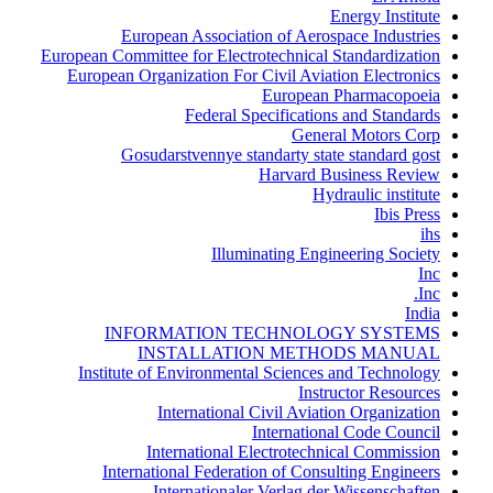
Energy Institute
European Association of Aerospace Industries
European Committee for Electrotechnical Standardization
European Organization For Civil Aviation Electronics
European Pharmacopoeia
Federal Specifications and Standards
General Motors Corp
Gosudarstvennye standarty state standard gost
Harvard Business Review
Hydraulic institute
Ibis Press
ihs
Illuminating Engineering Society
Inc
Inc.
India
INFORMATION TECHNOLOGY SYSTEMS
INSTALLATION METHODS MANUAL
Institute of Environmental Sciences and Technology
Instructor Resources
International Civil Aviation Organization
International Code Council
International Electrotechnical Commission
International Federation of Consulting Engineers
Internationaler Verlag der Wissenschaften