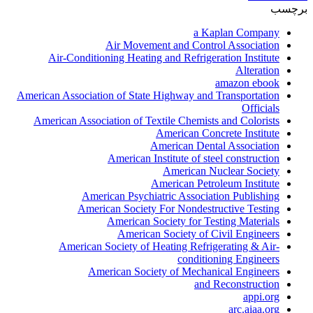
برچسب
a Kaplan Company
Air Movement and Control Association
Air-Conditioning Heating and Refrigeration Institute
Alteration
amazon ebook
American Association of State Highway and Transportation
Officials
American Association of Textile Chemists and Colorists
American Concrete Institute
American Dental Association
American Institute of steel construction
American Nuclear Society
American Petroleum Institute
American Psychiatric Association Publishing
American Society For Nondestructive Testing
American Society for Testing Materials
American Society of Civil Engineers
American Society of Heating Refrigerating & Air-
conditioning Engineers
American Society of Mechanical Engineers
and Reconstruction
appi.org
arc.aiaa.org