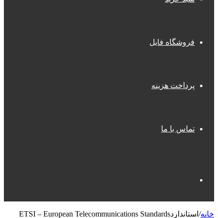
فروشگاه فایل
پرداخت هزینه
تماس با ما
جستجو
خانه
/
استانداردETSI – European Telecommunications Standards