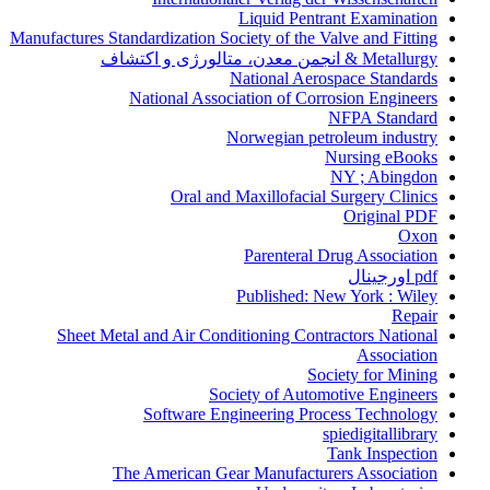
Liquid Pentrant Examination
Manufactures Standardization Society of the Valve and Fitting
Metallurgy & انجمن معدن، متالورژی و اکتشاف
National Aerospace Standards
National Association of Corrosion Engineers
NFPA Standard
Norwegian petroleum industry
Nursing eBooks
NY ; Abingdon
Oral and Maxillofacial Surgery Clinics
Original PDF
Oxon
Parenteral Drug Association
pdf اورجینال
Published: New York : Wiley
Repair
Sheet Metal and Air Conditioning Contractors National
Association
Society for Mining
Society of Automotive Engineers
Software Engineering Process Technology
spiedigitallibrary
Tank Inspection
The American Gear Manufacturers Association