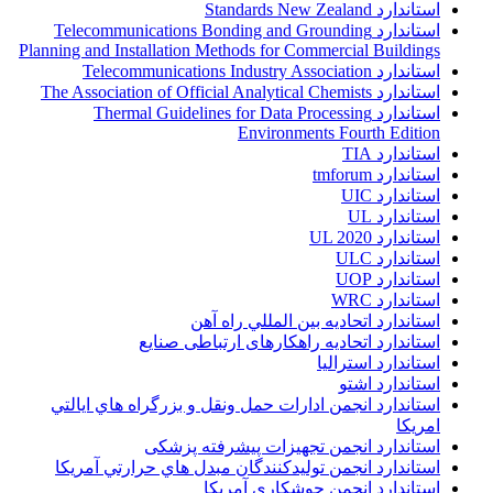
استاندارد Standards New Zealand
استاندارد Telecommunications Bonding and Grounding
Planning and Installation Methods for Commercial Buildings
استاندارد Telecommunications Industry Association
استاندارد The Association of Official Analytical Chemists
استاندارد Thermal Guidelines for Data Processing
Environments Fourth Edition
استاندارد TIA
استاندارد tmforum
استاندارد UIC
استاندارد UL
استاندارد UL 2020
استاندارد ULC
استاندارد UOP
استاندارد WRC
استاندارد اتحاديه بين المللي راه آهن
استاندارد اتحادیه راهکارهای ارتباطی صنایع
استاندارد استرالیا
استاندارد اشتو
استاندارد انجمن ادارات حمل ونقل و بزرگراه هاي ايالتي
امريکا
استاندارد انجمن تجهیزات پیشرفته پزشکی
استاندارد انجمن توليدکنندگان مبدل هاي حرارتي آمريکا
استاندارد انجمن جوشکاری آمریکا