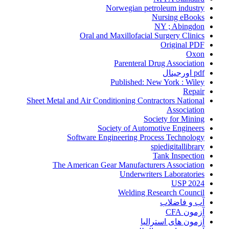
Norwegian petroleum industry
Nursing eBooks
NY ; Abingdon
Oral and Maxillofacial Surgery Clinics
Original PDF
Oxon
Parenteral Drug Association
pdf اورجینال
Published: New York : Wiley
Repair
Sheet Metal and Air Conditioning Contractors National
Association
Society for Mining
Society of Automotive Engineers
Software Engineering Process Technology
spiedigitallibrary
Tank Inspection
The American Gear Manufacturers Association
Underwriters Laboratories
USP 2024
Welding Research Council
آب و فاضلاب
آزمون CFA
آزمون های استرالیا