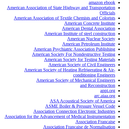
amazon ebook
American Association of State Highway and Transportation
Officials
American Association of Textile Chemists and Colorists
American Concrete Institute
American Dental Association
American Institute of steel construction
American Nuclear Society
American Petroleum Institute
American Psychiatric Association Publishing
American Society For Nondestructive Testing
American Society for Testing Materials
American Society of Civil Engineers
American Society of Heating Refrigerating & Air-
conditioning Engineers
American Society of Mechanical Engineers
and Reconstruction
appi.org
arc.aiaa.org
ASA Acoustical Society of America
ASME Boiler & Pressure Vessel Code
Association Connection Electronic Industries
Association for the Advancement of Medical Instrumentation
Association Francaise
Association Française de Normalisation