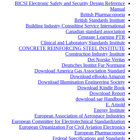
BICSI Electronic Safety and Security Design Reference
Manual
British Pharmacopoeia
British Standards Institute
Building Industry Consulting Service International
Canadian standard association
Cengage Learning PTR
Clinical and Laboratory Standards Institute
CONCRETE REINFORCING STEEL INSTITUTE
Construction Industry Institute
Det Norske Veritas
Deutsches Institut Fur Normung
Download America Gas Association Standard
Download eBooks Amazon
Download Illumination Engineering Society
Download Kindle Book
Download Report
download sae Handbook
E. Arnold
Energy Institute
European Association of Aerospace Industries
European Committee for Electrotechnical Standardization
European Organization For Civil Aviation Electronics
European Pharmacopoeia
Federal Specifications and Standards