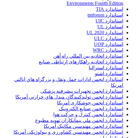
Environments Fourth Edition
استاندارد TIA
استاندارد tmforum
استاندارد UIC
استاندارد UL
استاندارد UL 2020
استاندارد ULC
استاندارد UOP
استاندارد WRC
استاندارد اتحاديه بين المللي راه آهن
استاندارد اتحادیه راهکارهای ارتباطی صنایع
استاندارد استرالیا
استاندارد اشتو
استاندارد انجمن ادارات حمل ونقل و بزرگراه هاي ايالتي
امريکا
استاندارد انجمن تجهیزات پیشرفته پزشکی
استاندارد انجمن توليدکنندگان مبدل هاي حرارتي آمريکا
استاندارد انجمن جوشکاری آمریکا
استاندارد انجمن صنايع الکترونيک
استاندارد انجمن کنترل و حرکت هوا
استاندارد انجمن ملي پيمانکاران تهويه مطبوع
استاندارد انجمن مهندسين مکانيک آمريکا
استاندارد انجمن مهندسین کشاورزی و بیولوژیکی آمریکا
استاندارد ایزو