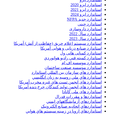
استاندارد ایزو 2020
استاندارد ایزو 2021
استاندارد ایزو 2024
استاندارد جدید NFPA
استاندارد چینی
استاندارد داروسازی
استاندارد سال 2022
استاندارد سال 2023
استاندارد سیستم اعلام حریق (حفاظت از آتش) آمریکا
استاندارد صنایع دریایی و هوایی آمریکا
استاندارد کمپانی هانی ول
استاندارد کميته فني راديو هوانوردي
استاندارد موسسه اف ام
استاندارد موسسه صنعت ساختمان
استاندارد هاي سازمان بين المللي استاندارد
استاندارد هاي ملي روسيه به زبان انگليسي
استاندارد های انجمن تست هاي غيره مخرب آمريکا
استاندارد های انجمن توليد کنندگان چرخ دنده آمريکا
استاندارد های ملی کانادا
استانداردها و مقررات فدرال
استانداردهاي آزمايشگاههاي ايمني
استانداردهاي اتحاديه صنايع الکترونبک
استانداردهاي اروپا در زمينه سيستم هاي هوايي