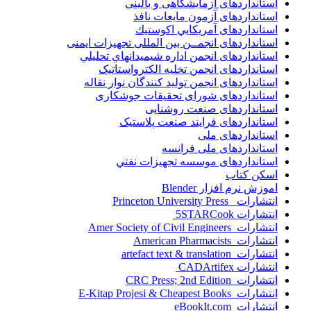
استانداردهای آزمایشگاهی و بالینی
استانداردهای آزمون مایعات نافذ
استانداردهای آمريكايي اكوستيك
استانداردهای انجمــن بين المللى تجهيزات ايمنى
استانداردهای انجمن اداره شيميدانهاي تحليلي
استانداردهای انجمن تخليه الکترواستاتيک
استانداردهای انجمن توليد کنندگان نوار نقاله
استانداردهای شورای تحقیقات جوشکاری
استانداردهای صنعت روشنایی
استانداردهای فرايند صنعت پلاستيک
استانداردهای ملی
استانداردهای ملی فرانسه
استانداردهای موسسه تجهيزات نفتي
اسکن کتاب
اموزش نرم افزار Blender
انتشارات Princeton University Press
انتشارات ‎ 5STARCook
انتشارات Amer Society of Civil Engineers
انتشارات American Pharmacists
انتشارات artefact text & translation
انتشارات ‎ CADArtifex
انتشارات CRC Press; 2nd Edition
انتشارات E-Kitap Projesi & Cheapest Books
انتشارات eBookIt.com