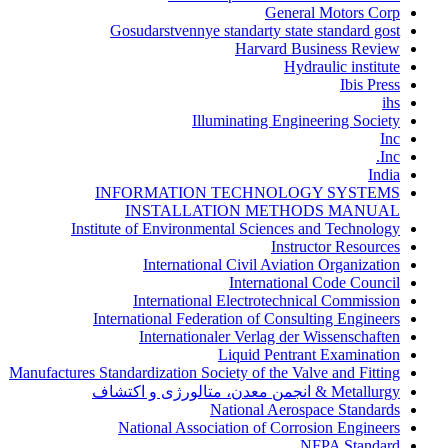
General Motors Corp
Gosudarstvennye standarty state standard gost
Harvard Business Review
Hydraulic institute
Ibis Press
ihs
Illuminating Engineering Society
Inc
Inc.
India
INFORMATION TECHNOLOGY SYSTEMS
INSTALLATION METHODS MANUAL
Institute of Environmental Sciences and Technology
Instructor Resources
International Civil Aviation Organization
International Code Council
International Electrotechnical Commission
International Federation of Consulting Engineers
Internationaler Verlag der Wissenschaften
Liquid Pentrant Examination
Manufactures Standardization Society of the Valve and Fitting
Metallurgy & انجمن معدن، متالورژی و اکتشاف
National Aerospace Standards
National Association of Corrosion Engineers
NFPA Standard