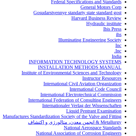
Federal Specifications and Standards
General Motors Corp
Gosudarstvennye standarty state standard gost
Harvard Business Review
Hydraulic institute
Ibis Press
ihs
Illuminating Engineering Society
Inc
Inc.
India
INFORMATION TECHNOLOGY SYSTEMS
INSTALLATION METHODS MANUAL
Institute of Environmental Sciences and Technology
Instructor Resources
International Civil Aviation Organization
International Code Council
International Electrotechnical Commission
International Federation of Consulting Engineers
Internationaler Verlag der Wissenschaften
Liquid Pentrant Examination
Manufactures Standardization Society of the Valve and Fitting
Metallurgy & انجمن معدن، متالورژی و اکتشاف
National Aerospace Standards
National Association of Corrosion Engineers