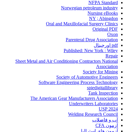
NFPA Standard
Norwegian petroleum industry
Nursing eBooks
NY ; Abingdon
Oral and Maxillofacial Surgery Clinics
Original PDF
Oxon
Parenteral Drug Association
pdf اورجینال
Published: New York : Wiley
Repair
Sheet Metal and Air Conditioning Contractors National
Association
Society for Mining
Society of Automotive Engineers
Software Engineering Process Technology
spiedigitallibrary
Tank Inspection
The American Gear Manufacturers Association
Underwriters Laboratories
USP 2024
Welding Research Council
آب و فاضلاب
آزمون CFA
آزمون های استرالیا