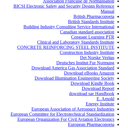
Association Française de Normalisation
BICSI Electronic Safety and Security Design Reference
Manual
British Pharmacopoeia
British Standards Institute
Building Industry Consulting Service International
Canadian standard association
Cengage Learning PTR
Clinical and Laboratory Standards Institute
CONCRETE REINFORCING STEEL INSTITUTE
Construction Industry Institute
Det Norske Veritas
Deutsches Institut Fur Normung
Download America Gas Association Standard
Download eBooks Amazon
Download Illumination Engineering Society
Download Kindle Book
Download Report
download sae Handbook
E. Arnold
Energy Institute
European Association of Aerospace Industries
European Committee for Electrotechnical Standardization
European Organization For Civil Aviation Electronics
European Pharmacopoeia