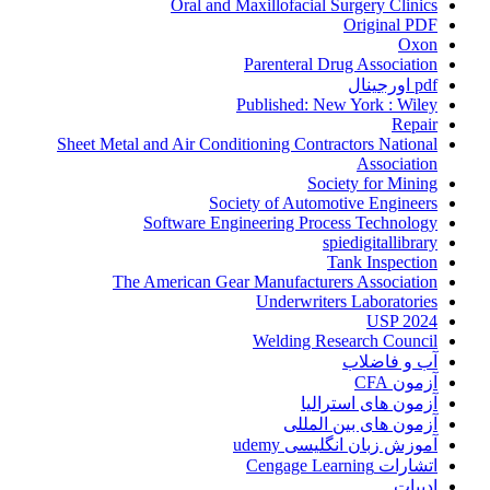
Oral and Maxillofacial Surgery Clinics
Original PDF
Oxon
Parenteral Drug Association
pdf اورجینال
Published: New York : Wiley
Repair
Sheet Metal and Air Conditioning Contractors National
Association
Society for Mining
Society of Automotive Engineers
Software Engineering Process Technology
spiedigitallibrary
Tank Inspection
The American Gear Manufacturers Association
Underwriters Laboratories
USP 2024
Welding Research Council
آب و فاضلاب
آزمون CFA
آزمون های استرالیا
آزمون های بین المللی
آموزش زبان انگلیسی udemy
اتشارات Cengage Learning
ادبیات