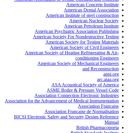
American Concrete Institute
American Dental Association
American Institute of steel construction
American Nuclear Society
American Petroleum Institute
American Psychiatric Association Publishing
American Society For Nondestructive Testing
American Society for Testing Materials
American Society of Civil Engineers
American Society of Heating Refrigerating & Air-
conditioning Engineers
American Society of Mechanical Engineers
and Reconstruction
appi.org
arc.aiaa.org
ASA Acoustical Society of America
ASME Boiler & Pressure Vessel Code
Association Connection Electronic Industries
Association for the Advancement of Medical Instrumentation
Association Francaise
Association Française de Normalisation
BICSI Electronic Safety and Security Design Reference
Manual
British Pharmacopoeia
British Standards Institute