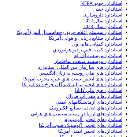
استاندارد جدید NFPA
استاندارد چینی
استاندارد داروسازی
استاندارد سال 2022
استاندارد سال 2023
استاندارد سیستم اعلام حریق (حفاظت از آتش) آمریکا
استاندارد صنایع دریایی و هوایی آمریکا
استاندارد کمپانی هانی ول
استاندارد کميته فني راديو هوانوردي
استاندارد موسسه اف ام
استاندارد موسسه صنعت ساختمان
استاندارد هاي سازمان بين المللي استاندارد
استاندارد هاي ملي روسيه به زبان انگليسي
استاندارد های انجمن تست هاي غيره مخرب آمريکا
استاندارد های انجمن توليد کنندگان چرخ دنده آمريکا
استاندارد های ملی کانادا
استانداردها و مقررات فدرال
استانداردهاي آزمايشگاههاي ايمني
استانداردهاي اتحاديه صنايع الکترونبک
استانداردهاي اروپا در زمينه سيستم هاي هوايي
استانداردهاي انجمن آلومينيوم
استانداردهاي انجمن اکوستيک صوت آمريکا
استانداردهاي انجمن ايمني آمريکا
استانداردهاي انجمن بتون آمريکا