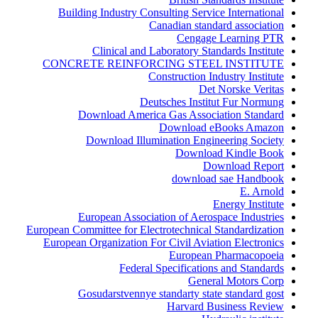
Building Industry Consulting Service International
Canadian standard association
Cengage Learning PTR
Clinical and Laboratory Standards Institute
CONCRETE REINFORCING STEEL INSTITUTE
Construction Industry Institute
Det Norske Veritas
Deutsches Institut Fur Normung
Download America Gas Association Standard
Download eBooks Amazon
Download Illumination Engineering Society
Download Kindle Book
Download Report
download sae Handbook
E. Arnold
Energy Institute
European Association of Aerospace Industries
European Committee for Electrotechnical Standardization
European Organization For Civil Aviation Electronics
European Pharmacopoeia
Federal Specifications and Standards
General Motors Corp
Gosudarstvennye standarty state standard gost
Harvard Business Review