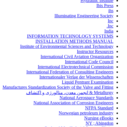
Hydraulic institute
Ibis Press
ihs
Illuminating Engineering Society
Inc
Inc.
India
INFORMATION TECHNOLOGY SYSTEMS
INSTALLATION METHODS MANUAL
Institute of Environmental Sciences and Technology
Instructor Resources
International Civil Aviation Organization
International Code Council
International Electrotechnical Commission
International Federation of Consulting Engineers
Internationaler Verlag der Wissenschaften
Liquid Pentrant Examination
Manufactures Standardization Society of the Valve and Fitting
Metallurgy & انجمن معدن، متالورژی و اکتشاف
National Aerospace Standards
National Association of Corrosion Engineers
NFPA Standard
Norwegian petroleum industry
Nursing eBooks
NY ; Abingdon