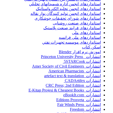
استانداردهای انجمن اداره شيميدانهاي تحليلي
استانداردهای انجمن تخليه الکترواستاتيک
استانداردهای انجمن توليد کنندگان نوار نقاله
استانداردهای شورای تحقیقات جوشکاری
استانداردهای صنعت روشنایی
استانداردهای فرايند صنعت پلاستيک
استانداردهای ملی
استانداردهای ملی فرانسه
استانداردهای موسسه تجهيزات نفتي
اسکن کتاب
اموزش نرم افزار Blender
انتشارات Princeton University Press
انتشارات ‎ 5STARCook
انتشارات Amer Society of Civil Engineers
انتشارات American Pharmacists
انتشارات artefact text & translation
انتشارات ‎ CADArtifex
انتشارات CRC Press; 2nd Edition
انتشارات E-Kitap Projesi & Cheapest Books
انتشارات eBookIt.com
انتشارات Editions Prosveta
انتشارات Fair Winds Press
انتشارات Freedom