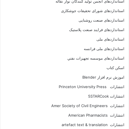
استانداردهای انجمن توليد کنندگان نوار نقاله
استانداردهای شورای تحقیقات جوشکاری
استانداردهای صنعت روشنایی
استانداردهای فرايند صنعت پلاستيک
استانداردهای ملی
استانداردهای ملی فرانسه
استانداردهای موسسه تجهيزات نفتي
اسکن کتاب
اموزش نرم افزار Blender
انتشارات Princeton University Press
انتشارات ‎ 5STARCook
انتشارات Amer Society of Civil Engineers
انتشارات American Pharmacists
انتشارات artefact text & translation