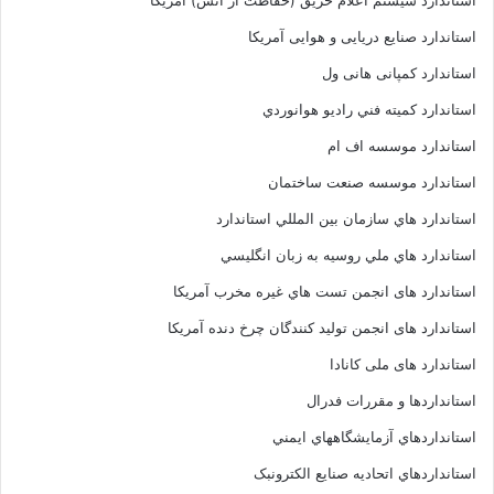
استاندارد سیستم اعلام حریق (حفاظت از آتش) آمریکا
استاندارد صنایع دریایی و هوایی آمریکا
استاندارد کمپانی هانی ول
استاندارد کميته فني راديو هوانوردي
استاندارد موسسه اف ام
استاندارد موسسه صنعت ساختمان
استاندارد هاي سازمان بين المللي استاندارد
استاندارد هاي ملي روسيه به زبان انگليسي
استاندارد های انجمن تست هاي غيره مخرب آمريکا
استاندارد های انجمن توليد کنندگان چرخ دنده آمريکا
استاندارد های ملی کانادا
استانداردها و مقررات فدرال
استانداردهاي آزمايشگاههاي ايمني
استانداردهاي اتحاديه صنايع الکترونبک