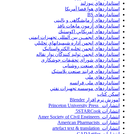
استانداردهاي نيوزلند
استانداردهاي هوا فضا آمريکا
استانداردهای BS
استانداردهای آزمایشگاهی و بالینی
استانداردهای آزمون مایعات نافذ
استانداردهای آمريكايي اكوستيك
استانداردهای انجمــن بين المللى تجهيزات ايمنى
استانداردهای انجمن اداره شيميدانهاي تحليلي
استانداردهای انجمن تخليه الکترواستاتيک
استانداردهای انجمن توليد کنندگان نوار نقاله
استانداردهای شورای تحقیقات جوشکاری
استانداردهای صنعت روشنایی
استانداردهای فرايند صنعت پلاستيک
استانداردهای ملی
استانداردهای ملی فرانسه
استانداردهای موسسه تجهيزات نفتي
اسکن کتاب
اموزش نرم افزار Blender
انتشارات Princeton University Press
انتشارات ‎ 5STARCook
انتشارات Amer Society of Civil Engineers
انتشارات American Pharmacists
انتشارات artefact text & translation
انتشارات ‎ CADArtifex