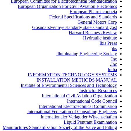
European Committee for Electrotechnical Standardization
European Organization For Civil Aviation Electronics
European Pharmacopoeia
Federal Specifications and Standards
General Motors Corp
Gosudarstvennye standarty state standard gost
Harvard Business Review
Hydraulic institute
Ibis Press
ihs
Illuminating Engineering Society
Inc
Inc.
India
INFORMATION TECHNOLOGY SYSTEMS
INSTALLATION METHODS MANUAL
Institute of Environmental Sciences and Technology
Instructor Resources
International Civil Aviation Organization
International Code Council
International Electrotechnical Commission
International Federation of Consulting Engineers
Internationaler Verlag der Wissenschaften
Liquid Pentrant Examination
Manufactures Standardization Society of the Valve and Fitting