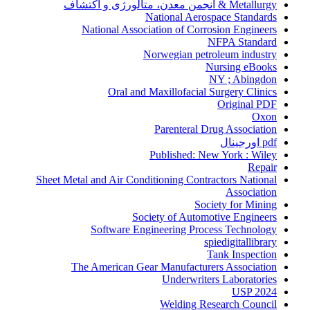
Metallurgy & انجمن معدن، متالورژی و اکتشاف
National Aerospace Standards
National Association of Corrosion Engineers
NFPA Standard
Norwegian petroleum industry
Nursing eBooks
NY ; Abingdon
Oral and Maxillofacial Surgery Clinics
Original PDF
Oxon
Parenteral Drug Association
pdf اورجینال
Published: New York : Wiley
Repair
Sheet Metal and Air Conditioning Contractors National
Association
Society for Mining
Society of Automotive Engineers
Software Engineering Process Technology
spiedigitallibrary
Tank Inspection
The American Gear Manufacturers Association
Underwriters Laboratories
USP 2024
Welding Research Council