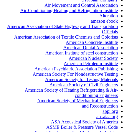
Air Movement and Control Association
Air-Conditioning Heating and Refrigeration Institute
Alteration
amazon ebook
American Association of State Highway and Transportation
Officials
American Association of Textile Chemists and Colorists
American Concrete Institute
American Dental Association
American Institute of steel construction
American Nuclear Society
American Petroleum Institute
American Psychiatric Association Publishing
American Society For Nondestructive Testing
American Society for Testing Materials
American Society of Civil Engineers
American Society of Heating Refrigerating & Air-
conditioning Engineers
American Society of Mechanical Engineers
and Reconstruction
appi.org
arc.aiaa.org
ASA Acoustical Society of America
ASME Boiler & Pressure Vessel Code