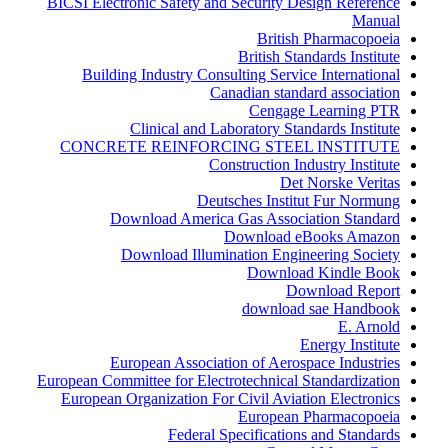
BICSI Electronic Safety and Security Design Reference
Manual
British Pharmacopoeia
British Standards Institute
Building Industry Consulting Service International
Canadian standard association
Cengage Learning PTR
Clinical and Laboratory Standards Institute
CONCRETE REINFORCING STEEL INSTITUTE
Construction Industry Institute
Det Norske Veritas
Deutsches Institut Fur Normung
Download America Gas Association Standard
Download eBooks Amazon
Download Illumination Engineering Society
Download Kindle Book
Download Report
download sae Handbook
E. Arnold
Energy Institute
European Association of Aerospace Industries
European Committee for Electrotechnical Standardization
European Organization For Civil Aviation Electronics
European Pharmacopoeia
Federal Specifications and Standards