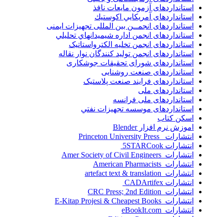
استانداردهای آزمون مایعات نافذ
استانداردهای آمريكايي اكوستيك
استانداردهای انجمــن بين المللى تجهيزات ايمنى
استانداردهای انجمن اداره شيميدانهاي تحليلي
استانداردهای انجمن تخليه الکترواستاتيک
استانداردهای انجمن توليد کنندگان نوار نقاله
استانداردهای شورای تحقیقات جوشکاری
استانداردهای صنعت روشنایی
استانداردهای فرايند صنعت پلاستيک
استانداردهای ملی
استانداردهای ملی فرانسه
استانداردهای موسسه تجهيزات نفتي
اسکن کتاب
اموزش نرم افزار Blender
انتشارات Princeton University Press
انتشارات ‎ 5STARCook
انتشارات Amer Society of Civil Engineers
انتشارات American Pharmacists
انتشارات artefact text & translation
انتشارات ‎ CADArtifex
انتشارات CRC Press; 2nd Edition
انتشارات E-Kitap Projesi & Cheapest Books
انتشارات eBookIt.com