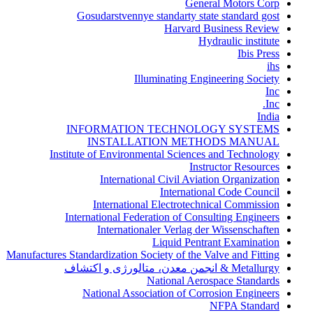
General Motors Corp
Gosudarstvennye standarty state standard gost
Harvard Business Review
Hydraulic institute
Ibis Press
ihs
Illuminating Engineering Society
Inc
Inc.
India
INFORMATION TECHNOLOGY SYSTEMS
INSTALLATION METHODS MANUAL
Institute of Environmental Sciences and Technology
Instructor Resources
International Civil Aviation Organization
International Code Council
International Electrotechnical Commission
International Federation of Consulting Engineers
Internationaler Verlag der Wissenschaften
Liquid Pentrant Examination
Manufactures Standardization Society of the Valve and Fitting
Metallurgy & انجمن معدن، متالورژی و اکتشاف
National Aerospace Standards
National Association of Corrosion Engineers
NFPA Standard