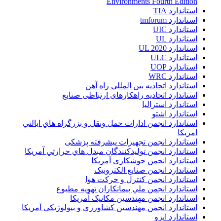
Environments Fourth Edition
استاندارد TIA
استاندارد tmforum
استاندارد UIC
استاندارد UL
استاندارد UL 2020
استاندارد ULC
استاندارد UOP
استاندارد WRC
استاندارد اتحاديه بين المللي راه آهن
استاندارد اتحادیه راهکارهای ارتباطی صنایع
استاندارد استرالیا
استاندارد اشتو
استاندارد انجمن ادارات حمل ونقل و بزرگراه هاي ايالتي
امريکا
استاندارد انجمن تجهیزات پیشرفته پزشکی
استاندارد انجمن توليدکنندگان مبدل هاي حرارتي آمريکا
استاندارد انجمن جوشکاری آمریکا
استاندارد انجمن صنايع الکترونيک
استاندارد انجمن کنترل و حرکت هوا
استاندارد انجمن ملي پيمانکاران تهويه مطبوع
استاندارد انجمن مهندسين مکانيک آمريکا
استاندارد انجمن مهندسین کشاورزی و بیولوژیکی آمریکا
استاندارد ایزو