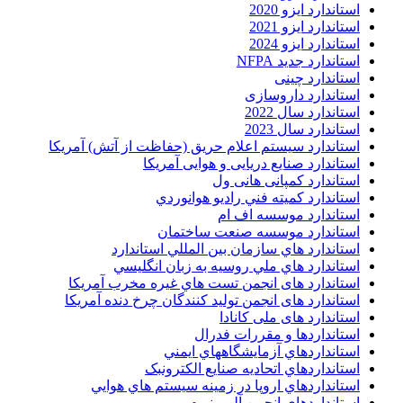
استاندارد ایزو 2020
استاندارد ایزو 2021
استاندارد ایزو 2024
استاندارد جدید NFPA
استاندارد چینی
استاندارد داروسازی
استاندارد سال 2022
استاندارد سال 2023
استاندارد سیستم اعلام حریق (حفاظت از آتش) آمریکا
استاندارد صنایع دریایی و هوایی آمریکا
استاندارد کمپانی هانی ول
استاندارد کميته فني راديو هوانوردي
استاندارد موسسه اف ام
استاندارد موسسه صنعت ساختمان
استاندارد هاي سازمان بين المللي استاندارد
استاندارد هاي ملي روسيه به زبان انگليسي
استاندارد های انجمن تست هاي غيره مخرب آمريکا
استاندارد های انجمن توليد کنندگان چرخ دنده آمريکا
استاندارد های ملی کانادا
استانداردها و مقررات فدرال
استانداردهاي آزمايشگاههاي ايمني
استانداردهاي اتحاديه صنايع الکترونبک
استانداردهاي اروپا در زمينه سيستم هاي هوايي
استانداردهاي انجمن آلومينيوم