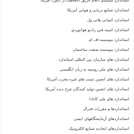
استاندارد سیستم اعلام حریق (حفاظت از آتش) آمریکا
استاندارد صنایع دریایی و هوایی آمریکا
استاندارد کمپانی هانی ول
استاندارد کميته فني راديو هوانوردي
استاندارد موسسه اف ام
استاندارد موسسه صنعت ساختمان
استاندارد هاي سازمان بين المللي استاندارد
استاندارد هاي ملي روسيه به زبان انگليسي
استاندارد های انجمن تست هاي غيره مخرب آمريکا
استاندارد های انجمن توليد کنندگان چرخ دنده آمريکا
استاندارد های ملی کانادا
استانداردها و مقررات فدرال
استانداردهاي آزمايشگاههاي ايمني
استانداردهاي اتحاديه صنايع الکترونبک