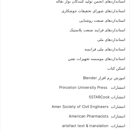
استانداردهای انجمن توليد کنندگان نوار نقاله
استانداردهای شورای تحقیقات جوشکاری
استانداردهای صنعت روشنایی
استانداردهای فرايند صنعت پلاستيک
استانداردهای ملی
استانداردهای ملی فرانسه
استانداردهای موسسه تجهيزات نفتي
اسکن کتاب
اموزش نرم افزار Blender
انتشارات Princeton University Press
انتشارات ‎ 5STARCook
انتشارات Amer Society of Civil Engineers
انتشارات American Pharmacists
انتشارات artefact text & translation