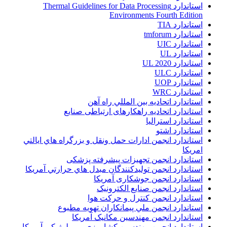
استاندارد Thermal Guidelines for Data Processing
Environments Fourth Edition
استاندارد TIA
استاندارد tmforum
استاندارد UIC
استاندارد UL
استاندارد UL 2020
استاندارد ULC
استاندارد UOP
استاندارد WRC
استاندارد اتحاديه بين المللي راه آهن
استاندارد اتحادیه راهکارهای ارتباطی صنایع
استاندارد استرالیا
استاندارد اشتو
استاندارد انجمن ادارات حمل ونقل و بزرگراه هاي ايالتي
امريکا
استاندارد انجمن تجهیزات پیشرفته پزشکی
استاندارد انجمن توليدکنندگان مبدل هاي حرارتي آمريکا
استاندارد انجمن جوشکاری آمریکا
استاندارد انجمن صنايع الکترونيک
استاندارد انجمن کنترل و حرکت هوا
استاندارد انجمن ملي پيمانکاران تهويه مطبوع
استاندارد انجمن مهندسين مکانيک آمريکا
استاندارد انجمن مهندسین کشاورزی و بیولوژیکی آمریکا