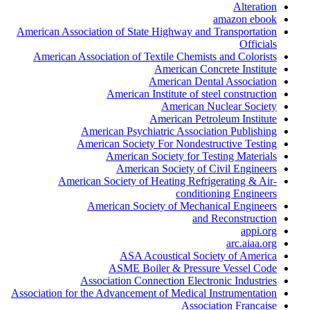
Alteration
amazon ebook
American Association of State Highway and Transportation
Officials
American Association of Textile Chemists and Colorists
American Concrete Institute
American Dental Association
American Institute of steel construction
American Nuclear Society
American Petroleum Institute
American Psychiatric Association Publishing
American Society For Nondestructive Testing
American Society for Testing Materials
American Society of Civil Engineers
American Society of Heating Refrigerating & Air-
conditioning Engineers
American Society of Mechanical Engineers
and Reconstruction
appi.org
arc.aiaa.org
ASA Acoustical Society of America
ASME Boiler & Pressure Vessel Code
Association Connection Electronic Industries
Association for the Advancement of Medical Instrumentation
Association Francaise