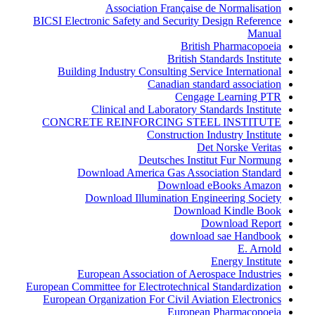
Association Française de Normalisation
BICSI Electronic Safety and Security Design Reference
Manual
British Pharmacopoeia
British Standards Institute
Building Industry Consulting Service International
Canadian standard association
Cengage Learning PTR
Clinical and Laboratory Standards Institute
CONCRETE REINFORCING STEEL INSTITUTE
Construction Industry Institute
Det Norske Veritas
Deutsches Institut Fur Normung
Download America Gas Association Standard
Download eBooks Amazon
Download Illumination Engineering Society
Download Kindle Book
Download Report
download sae Handbook
E. Arnold
Energy Institute
European Association of Aerospace Industries
European Committee for Electrotechnical Standardization
European Organization For Civil Aviation Electronics
European Pharmacopoeia