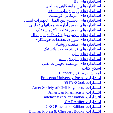
استانداردهای BS
استانداردهای آزمایشگاهی و بالینی
استانداردهای آزمون مایعات نافذ
استانداردهای آمريكايي اكوستيك
استانداردهای انجمــن بين المللى تجهيزات ايمنى
استانداردهای انجمن اداره شيميدانهاي تحليلي
استانداردهای انجمن تخليه الکترواستاتيک
استانداردهای انجمن توليد کنندگان نوار نقاله
استانداردهای شورای تحقیقات جوشکاری
استانداردهای صنعت روشنایی
استانداردهای فرايند صنعت پلاستيک
استانداردهای ملی
استانداردهای ملی فرانسه
استانداردهای موسسه تجهيزات نفتي
اسکن کتاب
اموزش نرم افزار Blender
انتشارات Princeton University Press
انتشارات ‎ 5STARCook
انتشارات Amer Society of Civil Engineers
انتشارات American Pharmacists
انتشارات artefact text & translation
انتشارات ‎ CADArtifex
انتشارات CRC Press; 2nd Edition
انتشارات E-Kitap Projesi & Cheapest Books