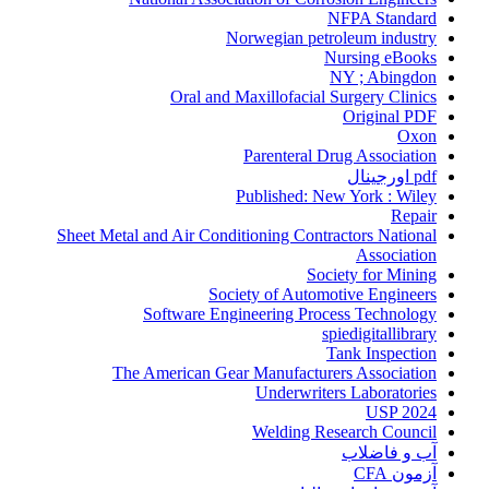
NFPA Standard
Norwegian petroleum industry
Nursing eBooks
NY ; Abingdon
Oral and Maxillofacial Surgery Clinics
Original PDF
Oxon
Parenteral Drug Association
pdf اورجینال
Published: New York : Wiley
Repair
Sheet Metal and Air Conditioning Contractors National
Association
Society for Mining
Society of Automotive Engineers
Software Engineering Process Technology
spiedigitallibrary
Tank Inspection
The American Gear Manufacturers Association
Underwriters Laboratories
USP 2024
Welding Research Council
آب و فاضلاب
آزمون CFA