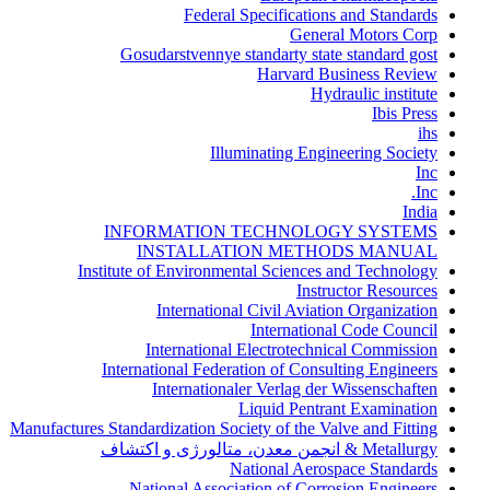
Federal Specifications and Standards
General Motors Corp
Gosudarstvennye standarty state standard gost
Harvard Business Review
Hydraulic institute
Ibis Press
ihs
Illuminating Engineering Society
Inc
Inc.
India
INFORMATION TECHNOLOGY SYSTEMS
INSTALLATION METHODS MANUAL
Institute of Environmental Sciences and Technology
Instructor Resources
International Civil Aviation Organization
International Code Council
International Electrotechnical Commission
International Federation of Consulting Engineers
Internationaler Verlag der Wissenschaften
Liquid Pentrant Examination
Manufactures Standardization Society of the Valve and Fitting
Metallurgy & انجمن معدن، متالورژی و اکتشاف
National Aerospace Standards
National Association of Corrosion Engineers