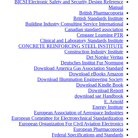
BICSI Electronic Safety and Security Design Reference
Manual
British Pharmacopoeia
British Standards Institute
Building Industry Consulting Service International
Canadian standard association
Cengage Learning PTR
Clinical and Laboratory Standards Institute
CONCRETE REINFORCING STEEL INSTITUTE
Construction Industry Institute
Det Norske Veritas
Deutsches Institut Fur Normung
Download America Gas Association Standard
Download eBooks Amazon
Download Illumination Engineering Society
Download Kindle Book
Download Report
download sae Handbook
E. Arnold
Energy Institute
European Association of Aerospace Industries
European Committee for Electrotechnical Standardization
European Organization For Civil Aviation Electronics
European Pharmacopoeia
Federal Specifications and Standards