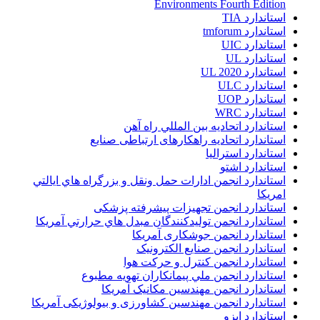
Environments Fourth Edition
استاندارد TIA
استاندارد tmforum
استاندارد UIC
استاندارد UL
استاندارد UL 2020
استاندارد ULC
استاندارد UOP
استاندارد WRC
استاندارد اتحاديه بين المللي راه آهن
استاندارد اتحادیه راهکارهای ارتباطی صنایع
استاندارد استرالیا
استاندارد اشتو
استاندارد انجمن ادارات حمل ونقل و بزرگراه هاي ايالتي
امريکا
استاندارد انجمن تجهیزات پیشرفته پزشکی
استاندارد انجمن توليدکنندگان مبدل هاي حرارتي آمريکا
استاندارد انجمن جوشکاری آمریکا
استاندارد انجمن صنايع الکترونيک
استاندارد انجمن کنترل و حرکت هوا
استاندارد انجمن ملي پيمانکاران تهويه مطبوع
استاندارد انجمن مهندسين مکانيک آمريکا
استاندارد انجمن مهندسین کشاورزی و بیولوژیکی آمریکا
استاندارد ایزو