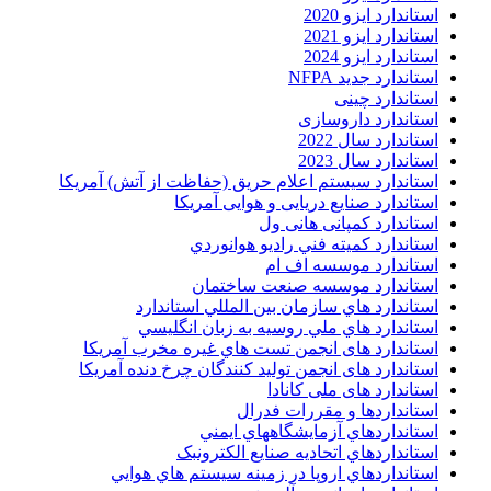
استاندارد ایزو 2020
استاندارد ایزو 2021
استاندارد ایزو 2024
استاندارد جدید NFPA
استاندارد چینی
استاندارد داروسازی
استاندارد سال 2022
استاندارد سال 2023
استاندارد سیستم اعلام حریق (حفاظت از آتش) آمریکا
استاندارد صنایع دریایی و هوایی آمریکا
استاندارد کمپانی هانی ول
استاندارد کميته فني راديو هوانوردي
استاندارد موسسه اف ام
استاندارد موسسه صنعت ساختمان
استاندارد هاي سازمان بين المللي استاندارد
استاندارد هاي ملي روسيه به زبان انگليسي
استاندارد های انجمن تست هاي غيره مخرب آمريکا
استاندارد های انجمن توليد کنندگان چرخ دنده آمريکا
استاندارد های ملی کانادا
استانداردها و مقررات فدرال
استانداردهاي آزمايشگاههاي ايمني
استانداردهاي اتحاديه صنايع الکترونبک
استانداردهاي اروپا در زمينه سيستم هاي هوايي