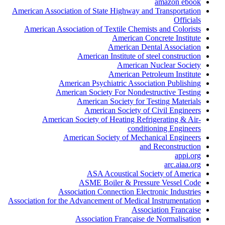
amazon ebook
American Association of State Highway and Transportation
Officials
American Association of Textile Chemists and Colorists
American Concrete Institute
American Dental Association
American Institute of steel construction
American Nuclear Society
American Petroleum Institute
American Psychiatric Association Publishing
American Society For Nondestructive Testing
American Society for Testing Materials
American Society of Civil Engineers
American Society of Heating Refrigerating & Air-
conditioning Engineers
American Society of Mechanical Engineers
and Reconstruction
appi.org
arc.aiaa.org
ASA Acoustical Society of America
ASME Boiler & Pressure Vessel Code
Association Connection Electronic Industries
Association for the Advancement of Medical Instrumentation
Association Francaise
Association Française de Normalisation