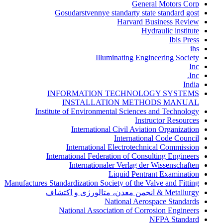
General Motors Corp
Gosudarstvennye standarty state standard gost
Harvard Business Review
Hydraulic institute
Ibis Press
ihs
Illuminating Engineering Society
Inc
Inc.
India
INFORMATION TECHNOLOGY SYSTEMS
INSTALLATION METHODS MANUAL
Institute of Environmental Sciences and Technology
Instructor Resources
International Civil Aviation Organization
International Code Council
International Electrotechnical Commission
International Federation of Consulting Engineers
Internationaler Verlag der Wissenschaften
Liquid Pentrant Examination
Manufactures Standardization Society of the Valve and Fitting
Metallurgy & انجمن معدن، متالورژی و اکتشاف
National Aerospace Standards
National Association of Corrosion Engineers
NFPA Standard