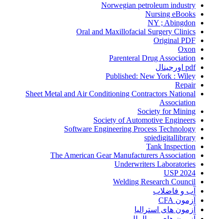
Norwegian petroleum industry
Nursing eBooks
NY ; Abingdon
Oral and Maxillofacial Surgery Clinics
Original PDF
Oxon
Parenteral Drug Association
pdf اورجینال
Published: New York : Wiley
Repair
Sheet Metal and Air Conditioning Contractors National
Association
Society for Mining
Society of Automotive Engineers
Software Engineering Process Technology
spiedigitallibrary
Tank Inspection
The American Gear Manufacturers Association
Underwriters Laboratories
USP 2024
Welding Research Council
آب و فاضلاب
آزمون CFA
آزمون های استرالیا
آزمون های بین المللی