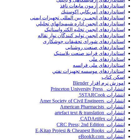
استانداردهای آزمون مایعات نافذ
استانداردهای آمريكايي اكوستيك
استانداردهای انجمــن بين المللى تجهيزات ايمنى
استانداردهای انجمن اداره شيميدانهاي تحليلي
استانداردهای انجمن تخليه الکترواستاتيک
استانداردهای انجمن توليد کنندگان نوار نقاله
استانداردهای شورای تحقیقات جوشکاری
استانداردهای صنعت روشنایی
استانداردهای فرايند صنعت پلاستيک
استانداردهای ملی
استانداردهای ملی فرانسه
استانداردهای موسسه تجهيزات نفتي
اسکن کتاب
اموزش نرم افزار Blender
انتشارات Princeton University Press
انتشارات ‎ 5STARCook
انتشارات Amer Society of Civil Engineers
انتشارات American Pharmacists
انتشارات artefact text & translation
انتشارات ‎ CADArtifex
انتشارات CRC Press; 2nd Edition
انتشارات E-Kitap Projesi & Cheapest Books
انتشارات eBookIt.com