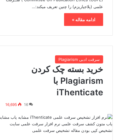
علمی (پلاجیاریزم) را چنین تعریف میکند:…
ادامه مقاله »
سرقت ادبی Plagiarism
خرید بسته چک کردن
Plagiarism با
iThenticate
16,695
16