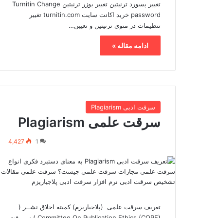
تغییر پسورد ترنیتین تغییر یوزر ترنیتین Turnitin Change
password خرید اکانت سایت turnitin.com تغییر
تنظیمات در منوی ترنیتین و تعیین…
ادامه مقاله »
سرقت ادبی Plagiarism
سرقت علمی Plagiarism
4,427
1
تعریف سرقت علمی (پلاجیاریزم) کمیته اخلاق نشــر (
Committee On Publication Ethics (COPE) ) ســرقت