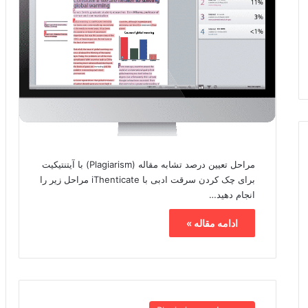
مراحل تعیین درصد تشابه مقاله (Plagiarism) با آیتنتیکیت
برای چک کردن سرقت ادبی با iThenticate مراحل زیر را
انجام دهید…
ادامه مقاله »