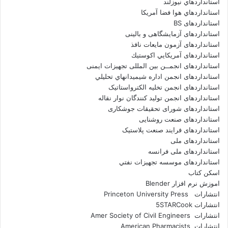
استانداردهاي نيوزلند
استانداردهاي هوا فضا آمريکا
استانداردهای BS
استانداردهای آزمایشگاهی و بالینی
استانداردهای آزمون مایعات نافذ
استانداردهای آمريكايي اكوستيك
استانداردهای انجمــن بين المللى تجهيزات ايمنى
استانداردهای انجمن اداره شيميدانهاي تحليلي
استانداردهای انجمن تخليه الکترواستاتيک
استانداردهای انجمن توليد کنندگان نوار نقاله
استانداردهای شورای تحقیقات جوشکاری
استانداردهای صنعت روشنایی
استانداردهای فرايند صنعت پلاستيک
استانداردهای ملی
استانداردهای ملی فرانسه
استانداردهای موسسه تجهيزات نفتي
اسکن کتاب
اموزش نرم افزار Blender
انتشارات Princeton University Press
انتشارات ‎ 5STARCook
انتشارات Amer Society of Civil Engineers
انتشارات American Pharmacists