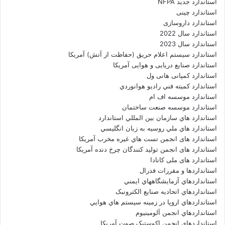
استاندارد جدید NFPA
استاندارد چینی
استاندارد داروسازی
استاندارد سال 2022
استاندارد سال 2023
استاندارد سیستم اعلام حریق (حفاظت از آتش) آمریکا
استاندارد صنایع دریایی و هوایی آمریکا
استاندارد کمپانی هانی ول
استاندارد کميته فني راديو هوانوردي
استاندارد موسسه اف ام
استاندارد موسسه صنعت ساختمان
استاندارد هاي سازمان بين المللي استاندارد
استاندارد هاي ملي روسيه به زبان انگليسي
استاندارد های انجمن تست هاي غيره مخرب آمريکا
استاندارد های انجمن توليد کنندگان چرخ دنده آمريکا
استاندارد های ملی کانادا
استانداردها و مقررات فدرال
استانداردهاي آزمايشگاههاي ايمني
استانداردهاي اتحاديه صنايع الکترونبک
استانداردهاي اروپا در زمينه سيستم هاي هوايي
استانداردهاي انجمن آلومينيوم
استانداردهاي انجمن اکوستيک صوت آمريکا