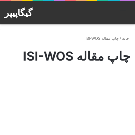
گیگاپیپر
منو
خانه
/
چاپ مقاله ISI-WOS
چاپ مقاله ISI-WOS
چاپ مقاله
لیست ژورنالهای ISI به همراه
Journal Impact Factor
5,053
0