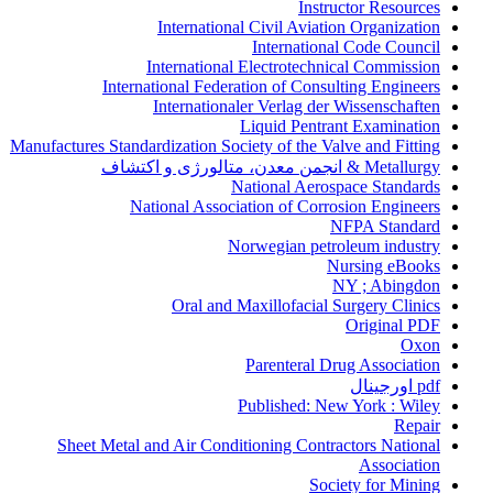
Instructor Resources
International Civil Aviation Organization
International Code Council
International Electrotechnical Commission
International Federation of Consulting Engineers
Internationaler Verlag der Wissenschaften
Liquid Pentrant Examination
Manufactures Standardization Society of the Valve and Fitting
Metallurgy & انجمن معدن، متالورژی و اکتشاف
National Aerospace Standards
National Association of Corrosion Engineers
NFPA Standard
Norwegian petroleum industry
Nursing eBooks
NY ; Abingdon
Oral and Maxillofacial Surgery Clinics
Original PDF
Oxon
Parenteral Drug Association
pdf اورجینال
Published: New York : Wiley
Repair
Sheet Metal and Air Conditioning Contractors National
Association
Society for Mining