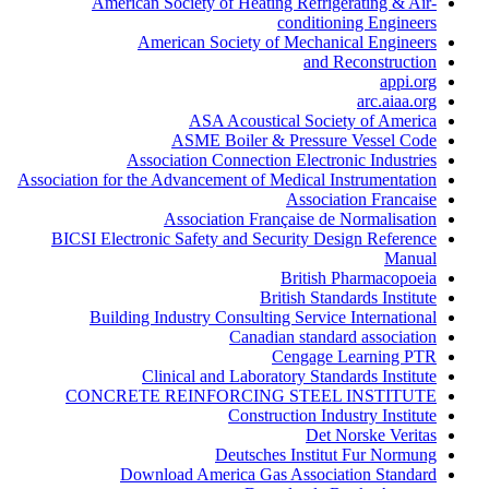
American Society of Heating Refrigerating & Air-
conditioning Engineers
American Society of Mechanical Engineers
and Reconstruction
appi.org
arc.aiaa.org
ASA Acoustical Society of America
ASME Boiler & Pressure Vessel Code
Association Connection Electronic Industries
Association for the Advancement of Medical Instrumentation
Association Francaise
Association Française de Normalisation
BICSI Electronic Safety and Security Design Reference
Manual
British Pharmacopoeia
British Standards Institute
Building Industry Consulting Service International
Canadian standard association
Cengage Learning PTR
Clinical and Laboratory Standards Institute
CONCRETE REINFORCING STEEL INSTITUTE
Construction Industry Institute
Det Norske Veritas
Deutsches Institut Fur Normung
Download America Gas Association Standard