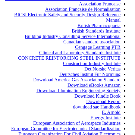
Association Francaise
Association Française de Normalisation
BICSI Electronic Safety and Security Design Reference
Manual
British Pharmacopoeia
British Standards Institute
Building Industry Consulting Service International
Canadian standard association
Cengage Learning PTR
Clinical and Laboratory Standards Institute
CONCRETE REINFORCING STEEL INSTITUTE
Construction Industry Institute
Det Norske Veritas
Deutsches Institut Fur Normung
Download America Gas Association Standard
Download eBooks Amazon
Download Illumination Engineering Society
Download Kindle Book
Download Report
download sae Handbook
E. Arnold
Energy Institute
European Association of Aerospace Industries
European Committee for Electrotechnical Standardization
European Organization For Civil Aviation Electronics