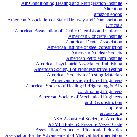
Air-Conditioning Heating and Refrigeration Institute
Alteration
amazon ebook
American Association of State Highway and Transportation
Officials
American Association of Textile Chemists and Colorists
American Concrete Institute
American Dental Association
American Institute of steel construction
American Nuclear Society
American Petroleum Institute
American Psychiatric Association Publishing
American Society For Nondestructive Testing
American Society for Testing Materials
American Society of Civil Engineers
American Society of Heating Refrigerating & Air-
conditioning Engineers
American Society of Mechanical Engineers
and Reconstruction
appi.org
arc.aiaa.org
ASA Acoustical Society of America
ASME Boiler & Pressure Vessel Code
Association Connection Electronic Industries
Association for the Advancement of Medical Instrumentation