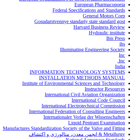
European Pharmacopoeia
Federal Specifications and Standards
General Motors Corp
Gosudarstvennye standarty state standard gost
Harvard Business Review
Hydraulic institute
Ibis Press
ihs
Illuminating Engineering Society
Inc
Inc.
India
INFORMATION TECHNOLOGY SYSTEMS
INSTALLATION METHODS MANUAL
Institute of Environmental Sciences and Technology
Instructor Resources
International Civil Aviation Organization
International Code Council
International Electrotechnical Commission
International Federation of Consulting Engineers
Internationaler Verlag der Wissenschaften
Liquid Pentrant Examination
Manufactures Standardization Society of the Valve and Fitting
Metallurgy & انجمن معدن، متالورژی و اکتشاف
National Aerospace Standards