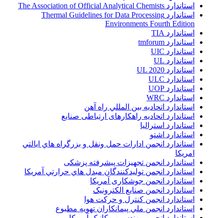
استاندارد The Association of Official Analytical Chemists
استاندارد Thermal Guidelines for Data Processing
Environments Fourth Edition
استاندارد TIA
استاندارد tmforum
استاندارد UIC
استاندارد UL
استاندارد UL 2020
استاندارد ULC
استاندارد UOP
استاندارد WRC
استاندارد اتحاديه بين المللي راه آهن
استاندارد اتحادیه راهکارهای ارتباطی صنایع
استاندارد استرالیا
استاندارد اشتو
استاندارد انجمن ادارات حمل ونقل و بزرگراه هاي ايالتي
امريکا
استاندارد انجمن تجهیزات پیشرفته پزشکی
استاندارد انجمن توليدکنندگان مبدل هاي حرارتي آمريکا
استاندارد انجمن جوشکاری آمریکا
استاندارد انجمن صنايع الکترونيک
استاندارد انجمن کنترل و حرکت هوا
استاندارد انجمن ملي پيمانکاران تهويه مطبوع
استاندارد انجمن مهندسين مکانيک آمريکا