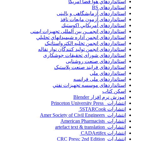
استانداردهاي هوا فضا آمريکا
استانداردهای BS
استانداردهای آزمایشگاهی و بالینی
استانداردهای آزمون مایعات نافذ
استانداردهای آمريكايي اكوستيك
استانداردهای انجمــن بين المللى تجهيزات ايمنى
استانداردهای انجمن اداره شيميدانهاي تحليلي
استانداردهای انجمن تخليه الکترواستاتيک
استانداردهای انجمن توليد کنندگان نوار نقاله
استانداردهای شورای تحقیقات جوشکاری
استانداردهای صنعت روشنایی
استانداردهای فرايند صنعت پلاستيک
استانداردهای ملی
استانداردهای ملی فرانسه
استانداردهای موسسه تجهيزات نفتي
اسکن کتاب
اموزش نرم افزار Blender
انتشارات Princeton University Press
انتشارات ‎ 5STARCook
انتشارات Amer Society of Civil Engineers
انتشارات American Pharmacists
انتشارات artefact text & translation
انتشارات ‎ CADArtifex
انتشارات CRC Press; 2nd Edition