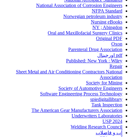
National Association of Corrosion Engineers
NFPA Standard
Norwegian petroleum industry
Nursing eBooks
NY ; Abingdon
Oral and Maxillofacial Surgery Clinics
Original PDF
Oxon
Parenteral Drug Association
pdf اورجینال
Published: New York : Wiley
Repair
Sheet Metal and Air Conditioning Contractors National
Association
Society for Mining
Society of Automotive Engineers
Software Engineering Process Technology
spiedigitallibrary
Tank Inspection
The American Gear Manufacturers Association
Underwriters Laboratories
USP 2024
Welding Research Council
آب و فاضلاب