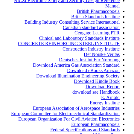
BICSI Electronic Safety and Security Design Reference
Manual
British Pharmacopoeia
British Standards Institute
Building Industry Consulting Service International
Canadian standard association
Cengage Learning PTR
Clinical and Laboratory Standards Institute
CONCRETE REINFORCING STEEL INSTITUTE
Construction Industry Institute
Det Norske Veritas
Deutsches Institut Fur Normung
Download America Gas Association Standard
Download eBooks Amazon
Download Illumination Engineering Society
Download Kindle Book
Download Report
download sae Handbook
E. Arnold
Energy Institute
European Association of Aerospace Industries
European Committee for Electrotechnical Standardization
European Organization For Civil Aviation Electronics
European Pharmacopoeia
Federal Specifications and Standards