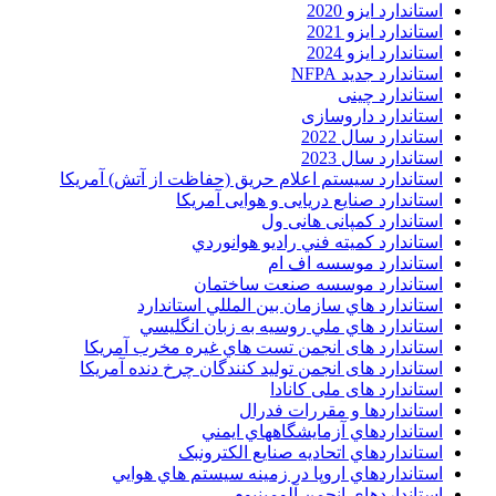
استاندارد ایزو 2020
استاندارد ایزو 2021
استاندارد ایزو 2024
استاندارد جدید NFPA
استاندارد چینی
استاندارد داروسازی
استاندارد سال 2022
استاندارد سال 2023
استاندارد سیستم اعلام حریق (حفاظت از آتش) آمریکا
استاندارد صنایع دریایی و هوایی آمریکا
استاندارد کمپانی هانی ول
استاندارد کميته فني راديو هوانوردي
استاندارد موسسه اف ام
استاندارد موسسه صنعت ساختمان
استاندارد هاي سازمان بين المللي استاندارد
استاندارد هاي ملي روسيه به زبان انگليسي
استاندارد های انجمن تست هاي غيره مخرب آمريکا
استاندارد های انجمن توليد کنندگان چرخ دنده آمريکا
استاندارد های ملی کانادا
استانداردها و مقررات فدرال
استانداردهاي آزمايشگاههاي ايمني
استانداردهاي اتحاديه صنايع الکترونبک
استانداردهاي اروپا در زمينه سيستم هاي هوايي
استانداردهاي انجمن آلومينيوم