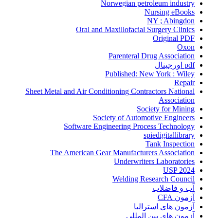
Norwegian petroleum industry
Nursing eBooks
NY ; Abingdon
Oral and Maxillofacial Surgery Clinics
Original PDF
Oxon
Parenteral Drug Association
pdf اورجینال
Published: New York : Wiley
Repair
Sheet Metal and Air Conditioning Contractors National
Association
Society for Mining
Society of Automotive Engineers
Software Engineering Process Technology
spiedigitallibrary
Tank Inspection
The American Gear Manufacturers Association
Underwriters Laboratories
USP 2024
Welding Research Council
آب و فاضلاب
آزمون CFA
آزمون های استرالیا
آزمون های بین المللی