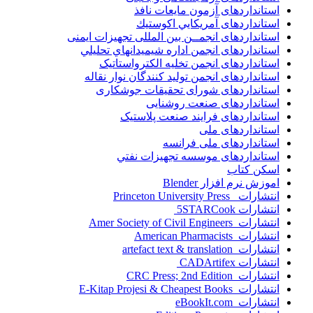
استانداردهای آزمون مایعات نافذ
استانداردهای آمريكايي اكوستيك
استانداردهای انجمــن بين المللى تجهيزات ايمنى
استانداردهای انجمن اداره شيميدانهاي تحليلي
استانداردهای انجمن تخليه الکترواستاتيک
استانداردهای انجمن توليد کنندگان نوار نقاله
استانداردهای شورای تحقیقات جوشکاری
استانداردهای صنعت روشنایی
استانداردهای فرايند صنعت پلاستيک
استانداردهای ملی
استانداردهای ملی فرانسه
استانداردهای موسسه تجهيزات نفتي
اسکن کتاب
اموزش نرم افزار Blender
انتشارات Princeton University Press
انتشارات ‎ 5STARCook
انتشارات Amer Society of Civil Engineers
انتشارات American Pharmacists
انتشارات artefact text & translation
انتشارات ‎ CADArtifex
انتشارات CRC Press; 2nd Edition
انتشارات E-Kitap Projesi & Cheapest Books
انتشارات eBookIt.com