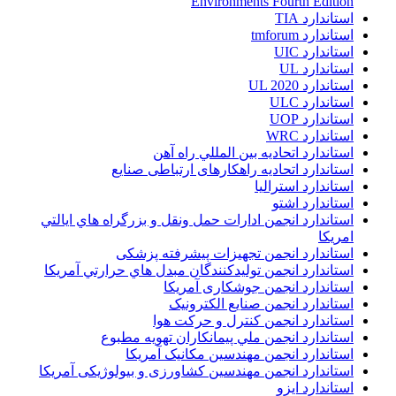
Environments Fourth Edition
استاندارد TIA
استاندارد tmforum
استاندارد UIC
استاندارد UL
استاندارد UL 2020
استاندارد ULC
استاندارد UOP
استاندارد WRC
استاندارد اتحاديه بين المللي راه آهن
استاندارد اتحادیه راهکارهای ارتباطی صنایع
استاندارد استرالیا
استاندارد اشتو
استاندارد انجمن ادارات حمل ونقل و بزرگراه هاي ايالتي
امريکا
استاندارد انجمن تجهیزات پیشرفته پزشکی
استاندارد انجمن توليدکنندگان مبدل هاي حرارتي آمريکا
استاندارد انجمن جوشکاری آمریکا
استاندارد انجمن صنايع الکترونيک
استاندارد انجمن کنترل و حرکت هوا
استاندارد انجمن ملي پيمانکاران تهويه مطبوع
استاندارد انجمن مهندسين مکانيک آمريکا
استاندارد انجمن مهندسین کشاورزی و بیولوژیکی آمریکا
استاندارد ایزو