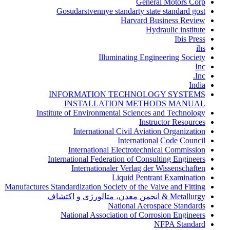
General Motors Corp
Gosudarstvennye standarty state standard gost
Harvard Business Review
Hydraulic institute
Ibis Press
ihs
Illuminating Engineering Society
Inc
Inc.
India
INFORMATION TECHNOLOGY SYSTEMS
INSTALLATION METHODS MANUAL
Institute of Environmental Sciences and Technology
Instructor Resources
International Civil Aviation Organization
International Code Council
International Electrotechnical Commission
International Federation of Consulting Engineers
Internationaler Verlag der Wissenschaften
Liquid Pentrant Examination
Manufactures Standardization Society of the Valve and Fitting
Metallurgy & انجمن معدن، متالورژی و اکتشاف
National Aerospace Standards
National Association of Corrosion Engineers
NFPA Standard