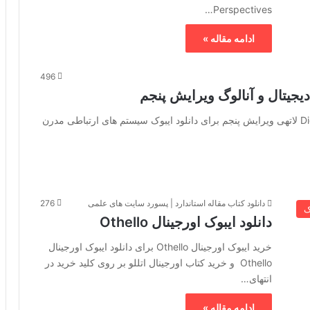
Perspectives…
ادامه مقاله »
496
یجیتال و آنالوگ ویرایش پنجم
خرید ایبوک سیستم های ارتباطی مدرن Digital and Analog لاتهی ویرایش پنجم برای دانلود ایبوک سیستم های ارتباطی مدرن
دانلود کتاب مقاله استاندارد | پسورد سایت های علمی
276
ک
دانلود ایبوک اورجینال Othello
خرید ایبوک اورجینال Othello برای دانلود ایبوک اورجینال
Othello و خرید کتاب اورجینال اتللو بر روی کلید خرید در
انتهای…
ادامه مقاله »