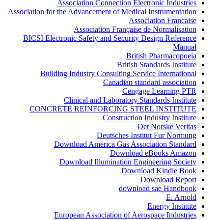
Association Connection Electronic Industries
Association for the Advancement of Medical Instrumentation
Association Francaise
Association Française de Normalisation
BICSI Electronic Safety and Security Design Reference
Manual
British Pharmacopoeia
British Standards Institute
Building Industry Consulting Service International
Canadian standard association
Cengage Learning PTR
Clinical and Laboratory Standards Institute
CONCRETE REINFORCING STEEL INSTITUTE
Construction Industry Institute
Det Norske Veritas
Deutsches Institut Fur Normung
Download America Gas Association Standard
Download eBooks Amazon
Download Illumination Engineering Society
Download Kindle Book
Download Report
download sae Handbook
E. Arnold
Energy Institute
European Association of Aerospace Industries