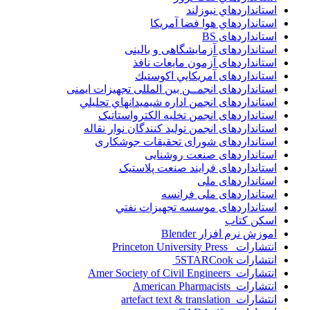
استانداردهاي نيوزلند
استانداردهاي هوا فضا آمريکا
استانداردهای BS
استانداردهای آزمایشگاهی و بالینی
استانداردهای آزمون مایعات نافذ
استانداردهای آمريكايي اكوستيك
استانداردهای انجمــن بين المللى تجهيزات ايمنى
استانداردهای انجمن اداره شيميدانهاي تحليلي
استانداردهای انجمن تخليه الکترواستاتيک
استانداردهای انجمن توليد کنندگان نوار نقاله
استانداردهای شورای تحقیقات جوشکاری
استانداردهای صنعت روشنایی
استانداردهای فرايند صنعت پلاستيک
استانداردهای ملی
استانداردهای ملی فرانسه
استانداردهای موسسه تجهيزات نفتي
اسکن کتاب
اموزش نرم افزار Blender
انتشارات Princeton University Press
انتشارات ‎ 5STARCook
انتشارات Amer Society of Civil Engineers
انتشارات American Pharmacists
انتشارات artefact text & translation