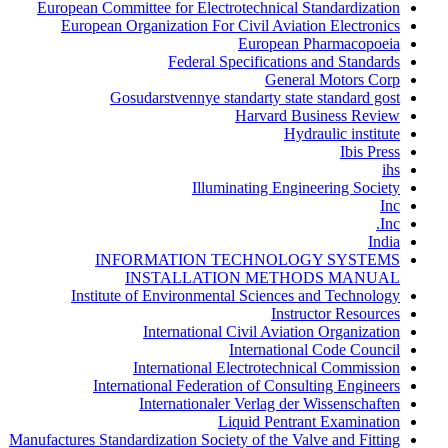
European Committee for Electrotechnical Standardization
European Organization For Civil Aviation Electronics
European Pharmacopoeia
Federal Specifications and Standards
General Motors Corp
Gosudarstvennye standarty state standard gost
Harvard Business Review
Hydraulic institute
Ibis Press
ihs
Illuminating Engineering Society
Inc
Inc.
India
INFORMATION TECHNOLOGY SYSTEMS
INSTALLATION METHODS MANUAL
Institute of Environmental Sciences and Technology
Instructor Resources
International Civil Aviation Organization
International Code Council
International Electrotechnical Commission
International Federation of Consulting Engineers
Internationaler Verlag der Wissenschaften
Liquid Pentrant Examination
Manufactures Standardization Society of the Valve and Fitting