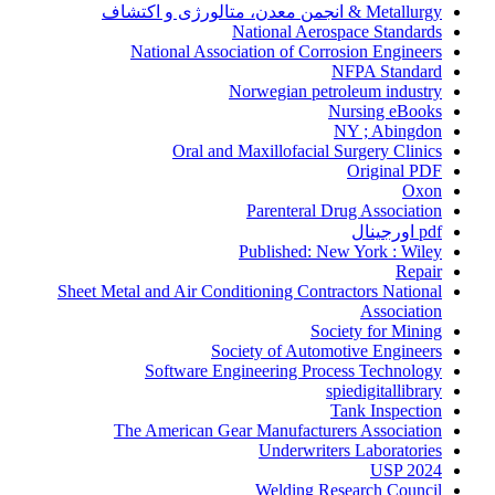
Metallurgy & انجمن معدن، متالورژی و اکتشاف
National Aerospace Standards
National Association of Corrosion Engineers
NFPA Standard
Norwegian petroleum industry
Nursing eBooks
NY ; Abingdon
Oral and Maxillofacial Surgery Clinics
Original PDF
Oxon
Parenteral Drug Association
pdf اورجینال
Published: New York : Wiley
Repair
Sheet Metal and Air Conditioning Contractors National
Association
Society for Mining
Society of Automotive Engineers
Software Engineering Process Technology
spiedigitallibrary
Tank Inspection
The American Gear Manufacturers Association
Underwriters Laboratories
USP 2024
Welding Research Council