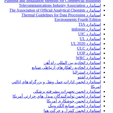
Planning and Installation Methods for Commercial Buildings
استاندارد Telecommunications Industry Association
استاندارد The Association of Official Analytical Chemists
استاندارد Thermal Guidelines for Data Processing
Environments Fourth Edition
استاندارد TIA
استاندارد tmforum
استاندارد UIC
استاندارد UL
استاندارد UL 2020
استاندارد ULC
استاندارد UOP
استاندارد WRC
استاندارد اتحاديه بين المللي راه آهن
استاندارد اتحادیه راهکارهای ارتباطی صنایع
استاندارد استرالیا
استاندارد اشتو
استاندارد انجمن ادارات حمل ونقل و بزرگراه هاي ايالتي
امريکا
استاندارد انجمن تجهیزات پیشرفته پزشکی
استاندارد انجمن توليدکنندگان مبدل هاي حرارتي آمريکا
استاندارد انجمن جوشکاری آمریکا
استاندارد انجمن صنايع الکترونيک
استاندارد انجمن کنترل و حرکت هوا