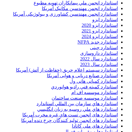
استاندارد انجمن ملي پيمانکاران تهويه مطبوع
استاندارد انجمن مهندسين مکانيک آمريکا
استاندارد انجمن مهندسین کشاورزی و بیولوژیکی آمریکا
استاندارد ایزو
استاندارد ایزو 2020
استاندارد ایزو 2021
استاندارد ایزو 2024
استاندارد جدید NFPA
استاندارد چینی
استاندارد داروسازی
استاندارد سال 2022
استاندارد سال 2023
استاندارد سیستم اعلام حریق (حفاظت از آتش) آمریکا
استاندارد صنایع دریایی و هوایی آمریکا
استاندارد کمپانی هانی ول
استاندارد کميته فني راديو هوانوردي
استاندارد موسسه اف ام
استاندارد موسسه صنعت ساختمان
استاندارد هاي سازمان بين المللي استاندارد
استاندارد هاي ملي روسيه به زبان انگليسي
استاندارد های انجمن تست هاي غيره مخرب آمريکا
استاندارد های انجمن توليد کنندگان چرخ دنده آمريکا
استاندارد های ملی کانادا
استانداردها و مقررات فدرال