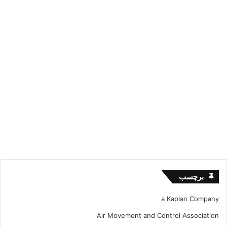
سرقت ادبی Plagiarism
پسورد turnitin اکانت ترنیتن
10,343
33
برچسب
a Kaplan Company
Air Movement and Control Association