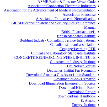
ASME Boiler & Pressure Vessel Code
Association Connection Electronic Industries
Association for the Advancement of Medical Instrumentation
Association Francaise
Association Française de Normalisation
BICSI Electronic Safety and Security Design Reference
Manual
British Pharmacopoeia
British Standards Institute
Building Industry Consulting Service International
Canadian standard association
Cengage Learning PTR
Clinical and Laboratory Standards Institute
CONCRETE REINFORCING STEEL INSTITUTE
Construction Industry Institute
Det Norske Veritas
Deutsches Institut Fur Normung
Download America Gas Association Standard
Download eBooks Amazon
Download Illumination Engineering Society
Download Kindle Book
Download Report
download sae Handbook
E. Arnold
Energy Institute