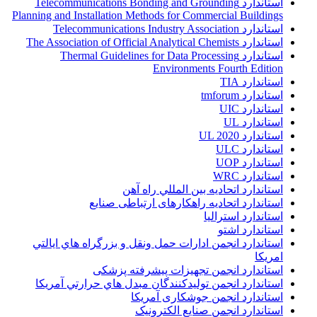
استاندارد Telecommunications Bonding and Grounding
Planning and Installation Methods for Commercial Buildings
استاندارد Telecommunications Industry Association
استاندارد The Association of Official Analytical Chemists
استاندارد Thermal Guidelines for Data Processing
Environments Fourth Edition
استاندارد TIA
استاندارد tmforum
استاندارد UIC
استاندارد UL
استاندارد UL 2020
استاندارد ULC
استاندارد UOP
استاندارد WRC
استاندارد اتحاديه بين المللي راه آهن
استاندارد اتحادیه راهکارهای ارتباطی صنایع
استاندارد استرالیا
استاندارد اشتو
استاندارد انجمن ادارات حمل ونقل و بزرگراه هاي ايالتي
امريکا
استاندارد انجمن تجهیزات پیشرفته پزشکی
استاندارد انجمن توليدکنندگان مبدل هاي حرارتي آمريکا
استاندارد انجمن جوشکاری آمریکا
استاندارد انجمن صنايع الکترونيک