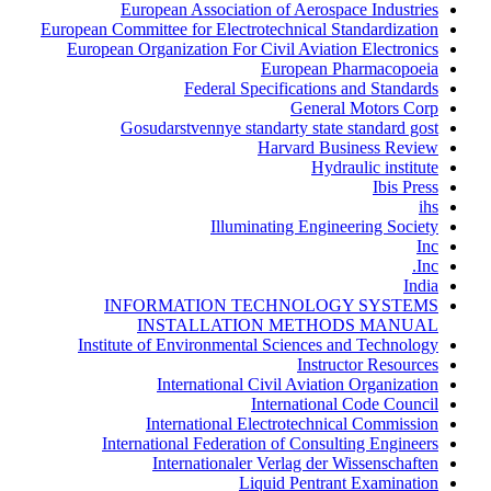
European Association of Aerospace Industries
European Committee for Electrotechnical Standardization
European Organization For Civil Aviation Electronics
European Pharmacopoeia
Federal Specifications and Standards
General Motors Corp
Gosudarstvennye standarty state standard gost
Harvard Business Review
Hydraulic institute
Ibis Press
ihs
Illuminating Engineering Society
Inc
Inc.
India
INFORMATION TECHNOLOGY SYSTEMS
INSTALLATION METHODS MANUAL
Institute of Environmental Sciences and Technology
Instructor Resources
International Civil Aviation Organization
International Code Council
International Electrotechnical Commission
International Federation of Consulting Engineers
Internationaler Verlag der Wissenschaften
Liquid Pentrant Examination