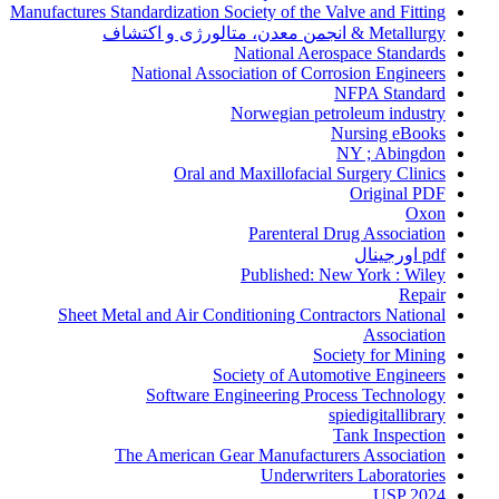
Manufactures Standardization Society of the Valve and Fitting
Metallurgy & انجمن معدن، متالورژی و اکتشاف
National Aerospace Standards
National Association of Corrosion Engineers
NFPA Standard
Norwegian petroleum industry
Nursing eBooks
NY ; Abingdon
Oral and Maxillofacial Surgery Clinics
Original PDF
Oxon
Parenteral Drug Association
pdf اورجینال
Published: New York : Wiley
Repair
Sheet Metal and Air Conditioning Contractors National
Association
Society for Mining
Society of Automotive Engineers
Software Engineering Process Technology
spiedigitallibrary
Tank Inspection
The American Gear Manufacturers Association
Underwriters Laboratories
USP 2024