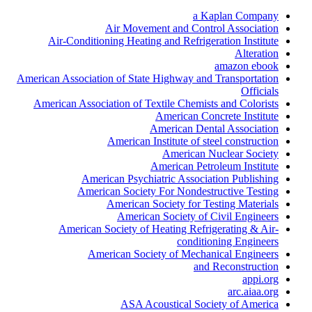
a Kaplan Company
Air Movement and Control Association
Air-Conditioning Heating and Refrigeration Institute
Alteration
amazon ebook
American Association of State Highway and Transportation
Officials
American Association of Textile Chemists and Colorists
American Concrete Institute
American Dental Association
American Institute of steel construction
American Nuclear Society
American Petroleum Institute
American Psychiatric Association Publishing
American Society For Nondestructive Testing
American Society for Testing Materials
American Society of Civil Engineers
American Society of Heating Refrigerating & Air-
conditioning Engineers
American Society of Mechanical Engineers
and Reconstruction
appi.org
arc.aiaa.org
ASA Acoustical Society of America