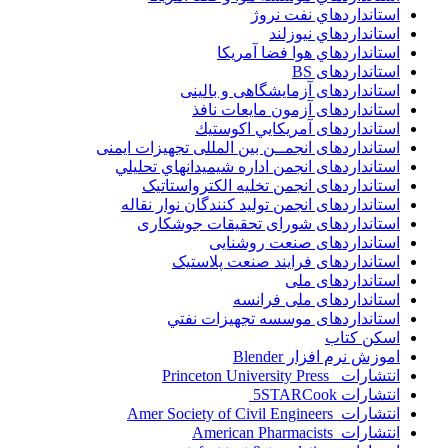
استانداردهاي نفت نروژ
استانداردهاي نيوزلند
استانداردهاي هوا فضا آمريکا
استانداردهای BS
استانداردهای آزمایشگاهی و بالینی
استانداردهای آزمون مایعات نافذ
استانداردهای آمريكايي اكوستيك
استانداردهای انجمــن بين المللى تجهيزات ايمنى
استانداردهای انجمن اداره شيميدانهاي تحليلي
استانداردهای انجمن تخليه الکترواستاتيک
استانداردهای انجمن توليد کنندگان نوار نقاله
استانداردهای شورای تحقیقات جوشکاری
استانداردهای صنعت روشنایی
استانداردهای فرايند صنعت پلاستيک
استانداردهای ملی
استانداردهای ملی فرانسه
استانداردهای موسسه تجهيزات نفتي
اسکن کتاب
اموزش نرم افزار Blender
انتشارات Princeton University Press
انتشارات ‎ 5STARCook
انتشارات Amer Society of Civil Engineers
انتشارات American Pharmacists